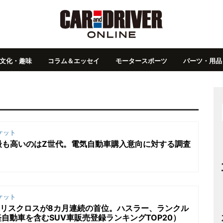
文化・趣味
コラム＆エッセイ
モータースポーツ
パーツ・用品
ケット
最も高いのはZ世代。電気自動車購入意向に対する調査
ケット
ヤリスクロスが8カ月連続の首位。ハスラー、ランクル
軽自動車を含むSUV車販売登録ランキングTOP20）