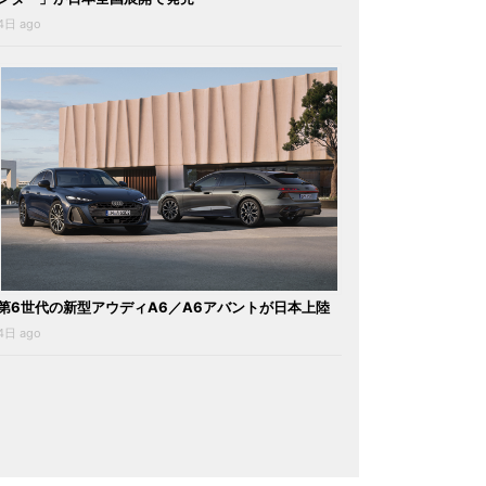
4日 ago
第6世代の新型アウディA6／A6アバントが日本上陸
4日 ago