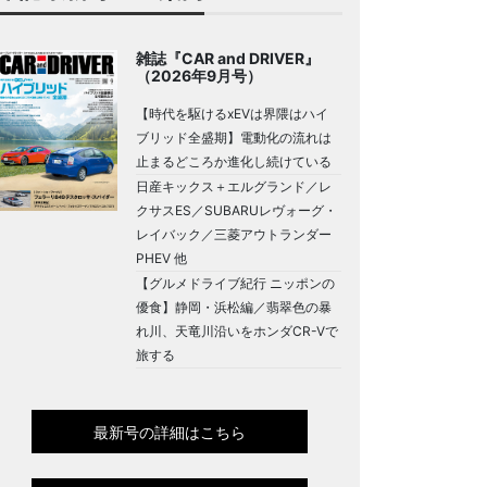
雑誌『CAR and DRIVER』
（2026年9月号）
【時代を駆けるxEVは界隈はハイ
ブリッド全盛期】電動化の流れは
止まるどころか進化し続けている
日産キックス＋エルグランド／レ
クサスES／SUBARUレヴォーグ・
レイバック／三菱アウトランダー
PHEV 他
【グルメドライブ紀行 ニッポンの
優食】静岡・浜松編／翡翠色の暴
れ川、天竜川沿いをホンダCR-Vで
旅する
最新号の詳細はこちら