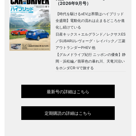
（2026年9月号）
【時代を駆けるxEVは界隈はハイブリッド
全盛期】電動化の流れは止まるどころか進
化し続けている
日産キックス＋エルグランド／レクサスES
／SUBARUレヴォーグ・レイバック／三菱
アウトランダーPHEV 他
【グルメドライブ紀行 ニッポンの優食】静
岡・浜松編／翡翠色の暴れ川、天竜川沿い
をホンダCR-Vで旅する
最新号の詳細はこちら
定期購読の詳細はこちら