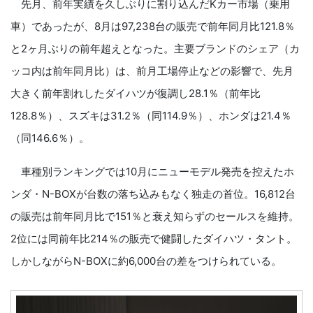
先月、前年実績を久しぶりに割り込んだKカー市場（乗用
車）であったが、8月は97,238台の販売で前年同月比121.8％
と2ヶ月ぶりの前年超えとなった。主要ブランドのシェア（カ
ッコ内は前年同月比）は、前月工場停止などの影響で、先月
大きく前年割れしたダイハツが復調し28.1％（前年比
128.8％）、スズキは31.2％（同114.9％）、ホンダは21.4％
（同146.6％）。
車種別ランキングでは10月にニューモデル発売を控えたホ
ンダ・N-BOXが台数の落ち込みもなく独走の首位。16,812台
の販売は前年同月比で151％と衰え知らずのセールスを維持。
2位には同前年比214％の販売で健闘したダイハツ・タント。
しかしながらN-BOXに約6,000台の差をつけられている。