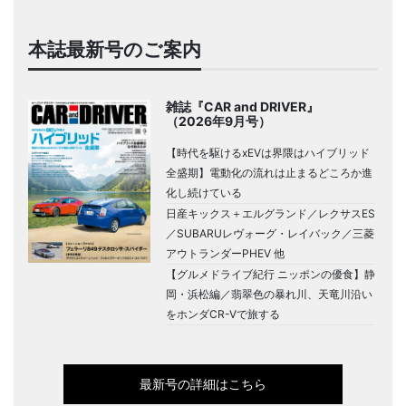
本誌最新号のご案内
雑誌『CAR and DRIVER』
（2026年9月号）
【時代を駆けるxEVは界隈はハイブリッド
全盛期】電動化の流れは止まるどころか進
化し続けている
日産キックス＋エルグランド／レクサスES
／SUBARUレヴォーグ・レイバック／三菱
アウトランダーPHEV 他
【グルメドライブ紀行 ニッポンの優食】静
岡・浜松編／翡翠色の暴れ川、天竜川沿い
をホンダCR-Vで旅する
最新号の詳細はこちら