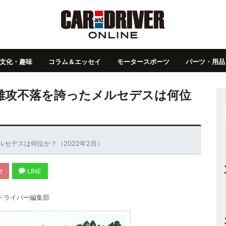
文化・趣味
コラム＆エッセイ
モータースポーツ
パーツ・用品
難攻不落を誇ったメルセデスは何位
セデスは何位か？（2022年2月）
t
LINE
ドライバー編集部