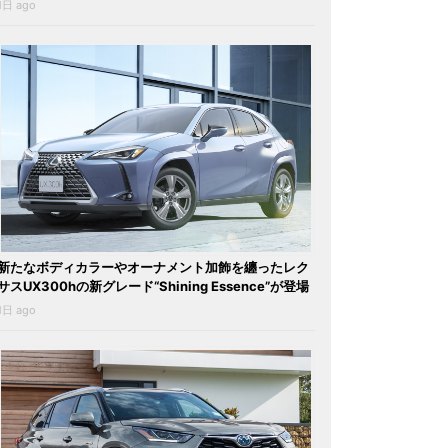
1日 ago
新たなボディカラーやオーナメント加飾を纏ったレク
サスUX300hの新グレード“Shining Essence”が登場
1日 ago