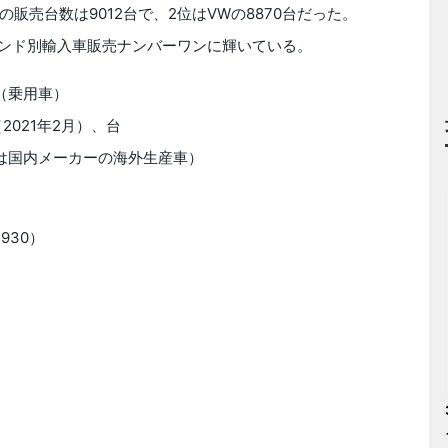
売台数は9012台で、2位はVWの8870台だった。
ランド別輸入車販売ナンバーワンに輝いている。
位（乗用車）
021年2月）、台
は国内メーカーの海外生産車）
930）