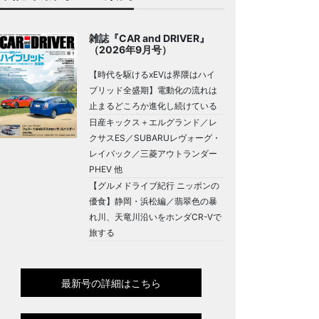
雑誌『CAR and DRIVER』
（2026年9月号）
【時代を駆けるxEVは界隈はハイ
ブリッド全盛期】電動化の流れは
止まるどころか進化し続けている
日産キックス＋エルグランド／レ
クサスES／SUBARUレヴォーグ・
レイバック／三菱アウトランダー
PHEV 他
【グルメドライブ紀行 ニッポンの
優食】静岡・浜松編／翡翠色の暴
れ川、天竜川沿いをホンダCR-Vで
旅する
最新号の詳細はこちら