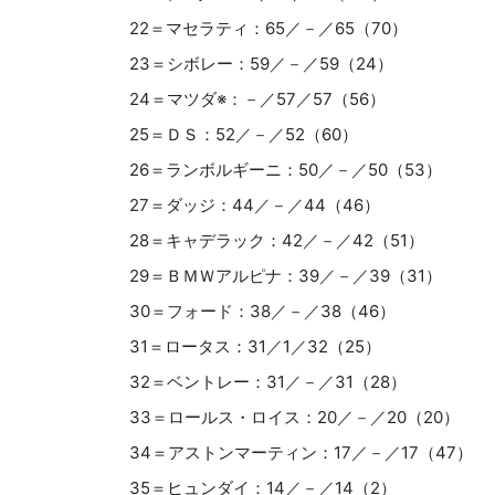
22＝マセラティ：65／－／65（70）
23＝シボレー：59／－／59（24）
24＝マツダ※：－／57／57（56）
25＝ＤＳ：52／－／52（60）
26＝ランボルギーニ：50／－／50（53）
27＝ダッジ：44／－／44（46）
28＝キャデラック：42／－／42（51）
29＝ＢＭＷアルピナ：39／－／39（31）
30＝フォード：38／－／38（46）
31＝ロータス：31／1／32（25）
32＝ベントレー：31／－／31（28）
33＝ロールス・ロイス：20／－／20（20）
34＝アストンマーティン：17／－／17（47）
35＝ヒュンダイ：14／－／14（2）