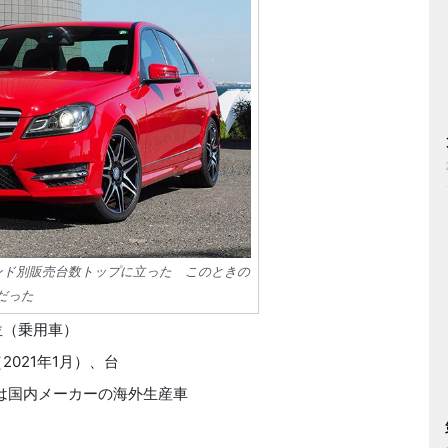
ランド別販売台数トップに立った このときの
だった
位（乗用車）
021年1月）、台
は国内メーカーの海外生産車