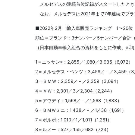
メルセデスの連続首位記録がスタートしたときの販
なお、メルセデスは2021年まで7年連続でブ
■2022年2月 輸入車販売ランキング 1〜20
順位＝ブランド：3ナンバー／5ナンバー／合計（2
（日本自動車輸入組合の資料をもとに作成、※印
1＝ニッサン※：2,855／1,080／3,935（6,072）
2＝メルセデス・ベンツ：3,459／－／3,459（3,
3＝ＢＭＷ：2,359／－／2,359（3,094）
4＝ＶＷ：2,301／3／2,304（2,244）
5＝アウディ：1,568／－／1,568（1,833）
6＝ＢＭＷミニ：1,438／－／1,438（1,691）
7＝ボルボ：1,010／1／1,011（1,261）
8＝ルノー：527／155／682（723）