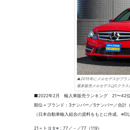
▲2015年にメルセデスがブ
最多販売メルセデスはCクラス
■2022年2月 輸入車販売ランキング 21〜42
順位＝ブランド：3ナンバー／5ナンバー／合計（2
（日本自動車輸入組合の資料をもとに作成、※印
21＝トヨタ※：77／－／77（119）