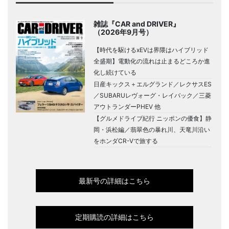
雑誌『CAR and DRIVER』
（2026年9月号）
【時代を駆けるxEVは界隈はハイブリッド
全盛期】電動化の流れは止まるどころか進
化し続けている
日産キックス＋エルグランド／レクサスES
／SUBARUレヴォーグ・レイバック／三菱
アウトランダーPHEV 他
【グルメドライブ紀行 ニッポンの優食】静
岡・浜松編／翡翠色の暴れ川、天竜川沿い
をホンダCR-Vで旅する
最新号の詳細はこちら
定期購読の詳細はこちら