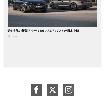
第6世代の新型アウディA6／A6アバントが日本上陸
3日 ago