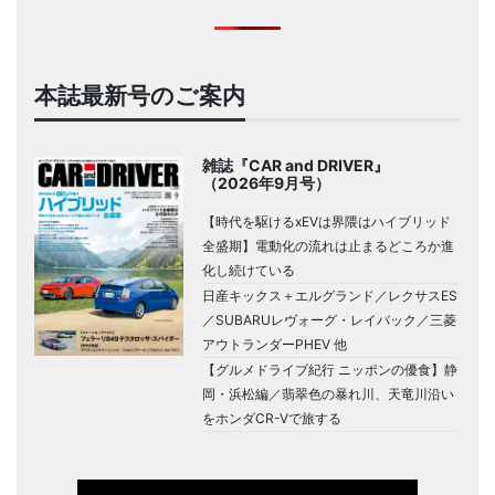
本誌最新号のご案内
雑誌『CAR and DRIVER』
（2026年9月号）
【時代を駆けるxEVは界隈はハイブリッド
全盛期】電動化の流れは止まるどころか進
化し続けている
日産キックス＋エルグランド／レクサスES
／SUBARUレヴォーグ・レイバック／三菱
アウトランダーPHEV 他
【グルメドライブ紀行 ニッポンの優食】静
岡・浜松編／翡翠色の暴れ川、天竜川沿い
をホンダCR-Vで旅する