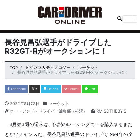
Me
長谷見昌弘選手がドライブした
R32GT-Rがオークションに！
TOP
ビジネス＆テクノロジー
マーケット
長谷見昌弘選手がドライブしたR32GT-Rがオークションに！
Facebook
X
Hatena
Pocket
LINE
2022年8月23日
マーケット
カー・アンド・ドライバー編集部（松澤）
RM SOTHEBY'S
8月第3週の週末は、伝説のレーシングカーを購入するまた
とないチャンスだ。長谷見昌弘選手のドライブで1994年の全