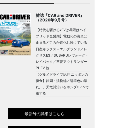
雑誌『CAR and DRIVER』
（2026年9月号）
【時代を駆けるxEVは界隈はハイ
ブリッド全盛期】電動化の流れは
止まるどころか進化し続けている
日産キックス＋エルグランド／レ
クサスES／SUBARUレヴォーグ・
レイバック／三菱アウトランダー
PHEV 他
【グルメドライブ紀行 ニッポンの
優食】静岡・浜松編／翡翠色の暴
れ川、天竜川沿いをホンダCR-Vで
旅する
最新号の詳細はこちら