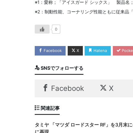
※1：愛称；「アイスガード シックス」 製品名
※2：制動性能、コーナリング性能ともに従来品「
0
Facebook
X
Hatena
Pocke
SNSでフォローする
Facebook
X
関連記事
タミヤ 「マツダ ロードスター RF」を3月
に再現