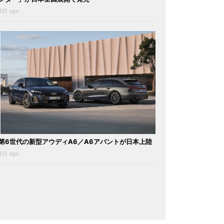
3日 ago
第6世代の新型アウディA6／A6アバントが日本上陸
3日 ago