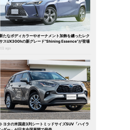
新たなボディカラーやオーナメント加飾を纏ったレク
サスUX300hの新グレード“Shining Essence”が登場
2日 ago
トヨタの米国産3列シートミッドサイズSUV「ハイラ
ンダー」が日本全国展開で発売