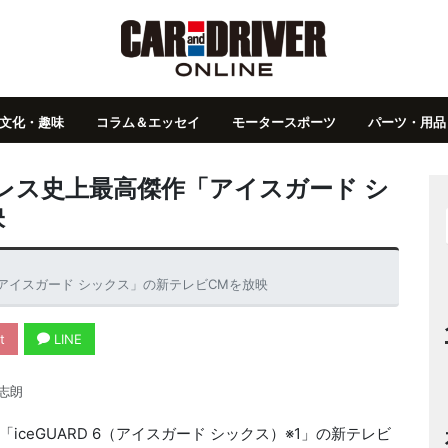
文化・趣味
コラム＆エッセイ
モータースポーツ
パーツ・用品
レス史上最高傑作「アイスガード シ
映
アイスガード シックス」の新テレビCMを放映
t
LINE
志朗
eGUARD 6（アイスガード シックス）※1」の新テレビ