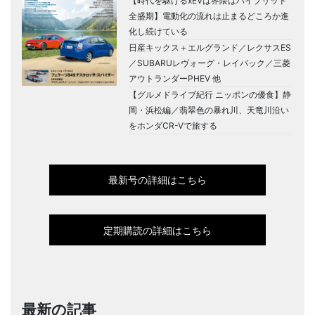
【時代を駆けるxEVは界隈はハイブリッド
全盛期】電動化の流れは止まるどころか進
化し続けている
日産キックス＋エルグランド／レクサスES
／SUBARUレヴォーグ・レイバック／三菱
アウトランダーPHEV 他
【グルメドライブ紀行 ニッポンの優食】静
岡・浜松編／翡翠色の暴れ川、天竜川沿い
をホンダCR-Vで旅する
最新号の詳細はこちら
定期購読の詳細はこちら
最新の記事