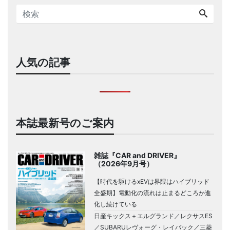
人気の記事
本誌最新号のご案内
雑誌『CAR and DRIVER』
（2026年9月号）
【時代を駆けるxEVは界隈はハイブリッド
全盛期】電動化の流れは止まるどころか進
化し続けている
日産キックス＋エルグランド／レクサスES
／SUBARUレヴォーグ・レイバック／三菱