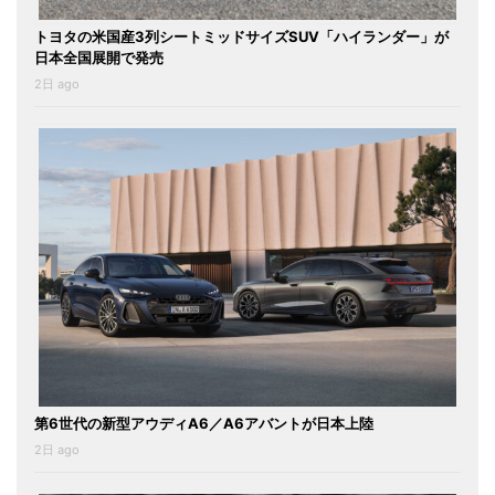
トヨタの米国産3列シートミッドサイズSUV「ハイランダー」が
日本全国展開で発売
2日 ago
第6世代の新型アウディA6／A6アバントが日本上陸
2日 ago