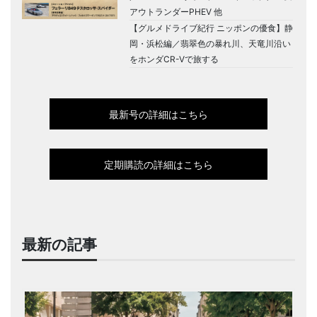
アウトランダーPHEV 他
【グルメドライブ紀行 ニッポンの優食】静
岡・浜松編／翡翠色の暴れ川、天竜川沿い
をホンダCR-Vで旅する
最新号の詳細はこちら
定期購読の詳細はこちら
最新の記事