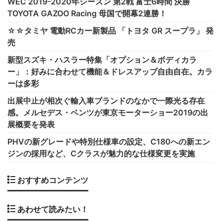
WEC 2019-2020年シーズン 第2戦 富士6時間 決勝
TOYOTA GAZOO Racing 母国で開幕2連勝！
☆☆タミヤ 電動RCカー新製品 「トヨタ GR スープラ」 発
売
新型スズキ・ハスラー特集「オプション＆ボディカラ
ー」：好みに合わせて機能＆ドレスアップ自由自在。カラ
ーは多彩
出展中止が相次ぐ輸入車ブランドのなかで一際光る存在
感。メルセデス・ベンツが東京モーターショー2019の出
展概要を発表
PHVの新グレードや特別仕様車の設定、C180への新エン
ジンの採用など、Cクラスが魅力的な仕様変更を実施
おすすめコンテンツ
あわせて読みたい！