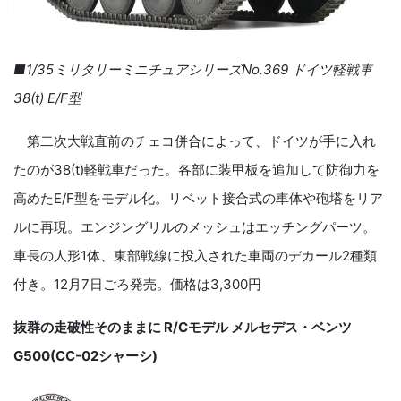
■1/35ミリタリーミニチュアシリーズNo.369 ドイツ軽戦車
38(t) E/F型
第二次大戦直前のチェコ併合によって、ドイツが手に入れ
たのが38(t)軽戦車だった。各部に装甲板を追加して防御力を
高めたE/F型をモデル化。リベット接合式の車体や砲塔をリア
ルに再現。エンジングリルのメッシュはエッチングパーツ。
車長の人形1体、東部戦線に投入された車両のデカール2種類
付き。12月7日ごろ発売。価格は3,300円
抜群の走破性そのままに R/Cモデル メルセデス・ベンツ
G500(CC-02シャーシ)