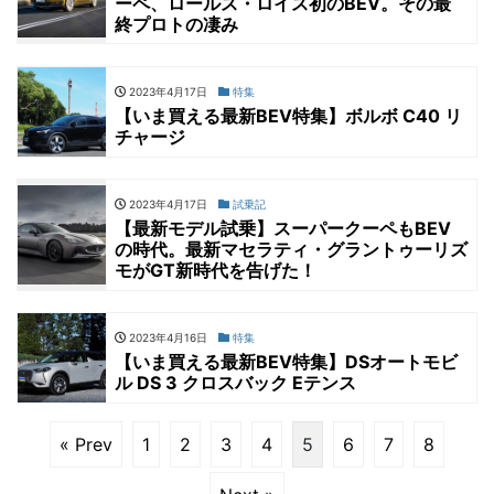
ーペ、ロールス・ロイス初のBEV。その最
終プロトの凄み
2023年4月17日
特集
【いま買える最新BEV特集】ボルボ C40 リ
チャージ
2023年4月17日
試乗記
【最新モデル試乗】スーパークーペもBEV
の時代。最新マセラティ・グラントゥーリズ
モがGT新時代を告げた！
2023年4月16日
特集
【いま買える最新BEV特集】DSオートモビ
ル DS 3 クロスバック Eテンス
« Prev
1
2
3
4
5
6
7
8