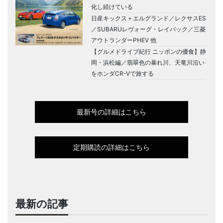
化し続けている
日産キックス＋エルグランド／レクサスES
／SUBARUレヴォーグ・レイバック／三菱
アウトランダーPHEV 他
【グルメドライブ紀行 ニッポンの優食】静
岡・浜松編／翡翠色の暴れ川、天竜川沿い
をホンダCR-Vで旅する
最新号の詳細はこちら
定期購読の詳細はこちら
最新の記事