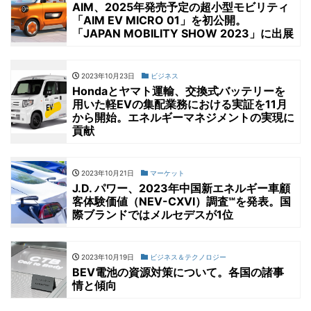
AIM、2025年発売予定の超小型モビリティ
「AIM EV MICRO 01」を初公開。
「JAPAN MOBILITY SHOW 2023」に出展
2023年10月23日
ビジネス
Hondaとヤマト運輸、交換式バッテリーを
用いた軽EVの集配業務における実証を11月
から開始。エネルギーマネジメントの実現に
貢献
2023年10月21日
マーケット
J.D. パワー、2023年中国新エネルギー車顧
客体験価値（NEV-CXVI）調査℠を発表。国
際ブランドではメルセデスが1位
2023年10月19日
ビジネス＆テクノロジー
BEV電池の資源対策について。各国の諸事
情と傾向