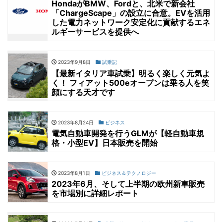
HondaがBMW、Fordと、北米で新会社
「ChargeScape」の設立に合意。EVを活用
した電力ネットワーク安定化に貢献するエネ
ルギーサービスを提供へ
2023年9月8日
試乗記
【最新イタリア車試乗】明るく楽しく元気よ
く！ フィアット500eオープンは乗る人を笑
顔にする天才です
2023年8月24日
ビジネス
電気自動車開発を行うGLMが【軽自動車規
格・小型EV】日本販売を開始
2023年8月1日
ビジネス＆テクノロジー
2023年6月、そして上半期の欧州新車販売
を市場別に詳細レポート