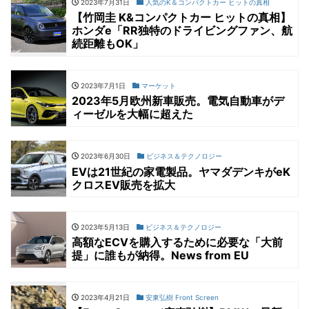
2023年7月31日
人気のK＆コンパクトカー ヒットの真相
【竹岡圭 K&コンパクトカー ヒットの真相】
ホンダe「RR独特のドライビングファン、航
続距離もOK」
2023年7月1日
マーケット
2023年5月欧州新車販売。電気自動車がデ
ィーゼルを大幅に超えた
2023年6月30日
ビジネス＆テクノロジー
EVは21世紀の家電製品。ヤマダデンキがeK
クロスEV販売を拡大
2023年5月13日
ビジネス＆テクノロジー
高額なECVを購入するために必要な「大前
提」に誰もが納得。News from EU
2023年4月21日
安東弘樹 Front Screen