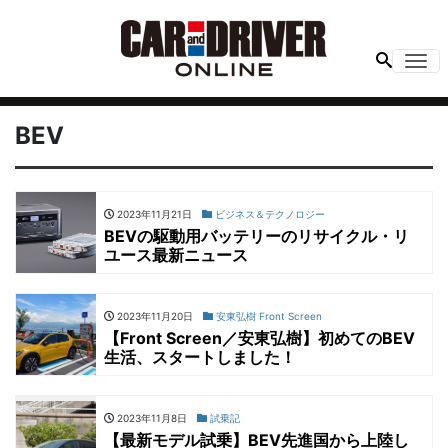
Me
BEV
2023年11月21日
ビジネス＆テクノロジー
BEVの駆動用バッテリーのリサイクル・リ
ユース最新ニュース
2023年11月20日
安東弘樹 Front Screen
【Front Screen／安東弘樹】初めてのBEV
生活、スタートしました！
2023年11月8日
試乗記
【最新モデル試乗】BEV先進国から上陸し