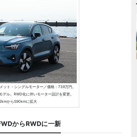
メット・シングルモーター／価格：739万円。
用モデル。RWD化に伴いモーター設計を変更。
kmから590kmに拡大
FWDからRWDに一新