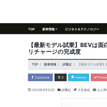
TOP
新車情報
ビジネス＆テクノロジー
【最新モデル試乗】BEVは面白
リチャージの完成度
TOP
新車情報
試乗記
【最新モデル試乗】B
Facebook
X
Hatena
Pocke
2023年9月22日
試乗記
大谷達也
山上博