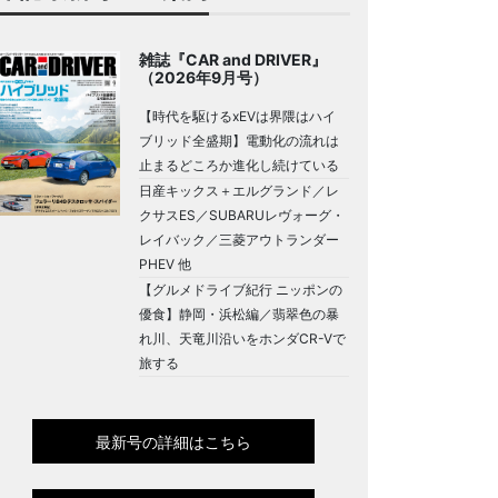
雑誌『CAR and DRIVER』
（2026年9月号）
【時代を駆けるxEVは界隈はハイ
ブリッド全盛期】電動化の流れは
止まるどころか進化し続けている
日産キックス＋エルグランド／レ
クサスES／SUBARUレヴォーグ・
レイバック／三菱アウトランダー
PHEV 他
【グルメドライブ紀行 ニッポンの
優食】静岡・浜松編／翡翠色の暴
れ川、天竜川沿いをホンダCR-Vで
旅する
最新号の詳細はこちら