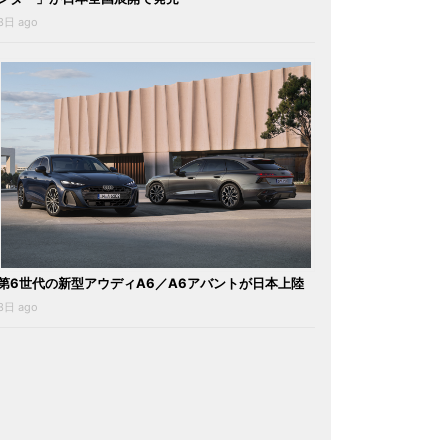
3日 ago
第6世代の新型アウディA6／A6アバントが日本上陸
3日 ago