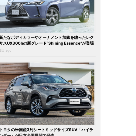
新たなボディカラーやオーナメント加飾を纏ったレク
サスUX300hの新グレード“Shining Essence”が登場
2日 ago
トヨタの米国産3列シートミッドサイズSUV「ハイラ
ンダー」が日本全国展開で発売