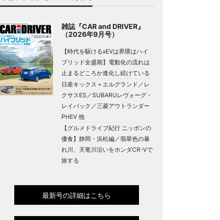
雑誌『CAR and DRIVER』
（2026年9月号）
【時代を駆けるxEVは界隈はハイ
ブリッド全盛期】電動化の流れは
止まるどころか進化し続けている
日産キックス＋エルグランド／レ
クサスES／SUBARUレヴォーグ・
レイバック／三菱アウトランダー
PHEV 他
【グルメドライブ紀行 ニッポンの
優食】静岡・浜松編／翡翠色の暴
れ川、天竜川沿いをホンダCR-Vで
旅する
最新号の詳細はこちら