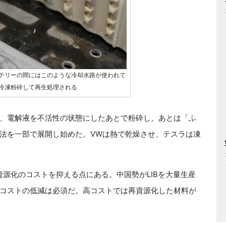
テリーの間にはこのような冷却水路が使われて
冷凍粉砕して再生処理される
、電解液を不活性の状態にしたあとで粉砕し、あとは「ふ
法を一部で展開し始めた。VWは熱で乾燥させ、テスラは凍
源化のコストを抑える点にある。中国勢がLIBを大量生産
コストの低減は必須だ。高コストでは再資源化した材料が