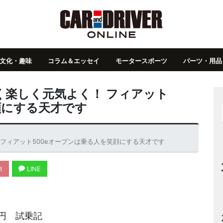
文化・趣味
コラム＆エッセイ
モータースポーツ
パーツ・用品
く楽しく元気よく！ フィアット
顔にする天才です
フィアット500eオープンは乗る人を笑顔にする天才です
t
LINE
万円 試乗記