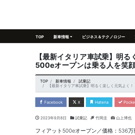
TOP
新車情報
ビジネス＆テクノロジー
【最新イタリア車試乗】明る
500eオープンは乗る人を笑
TOP
新車情報
試乗記
【最新イタリア車試乗】明るく楽しく元気よく！ 
Facebook
X
Hatena
Pocke
2023年9月8日
試乗記
竹岡圭
山上博也
フィアット500eオープン／価格：536