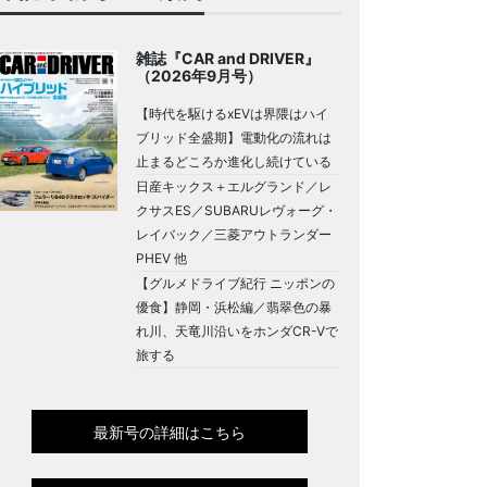
雑誌『CAR and DRIVER』
（2026年9月号）
【時代を駆けるxEVは界隈はハイ
ブリッド全盛期】電動化の流れは
止まるどころか進化し続けている
日産キックス＋エルグランド／レ
クサスES／SUBARUレヴォーグ・
レイバック／三菱アウトランダー
PHEV 他
【グルメドライブ紀行 ニッポンの
優食】静岡・浜松編／翡翠色の暴
れ川、天竜川沿いをホンダCR-Vで
旅する
最新号の詳細はこちら