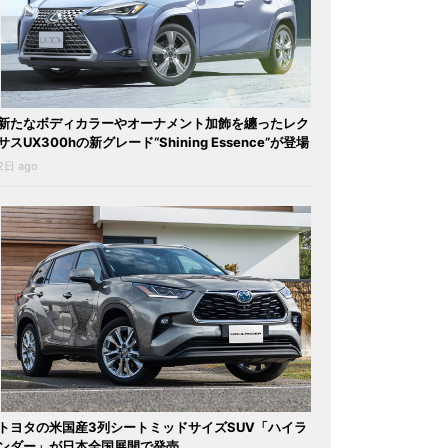
新たなボディカラーやオーナメント加飾を纏ったレク
サスUX300hの新グレード“Shining Essence”が登場
2日 ago
トヨタの米国産3列シートミッドサイズSUV「ハイラ
ンダー」が日本全国展開で発売