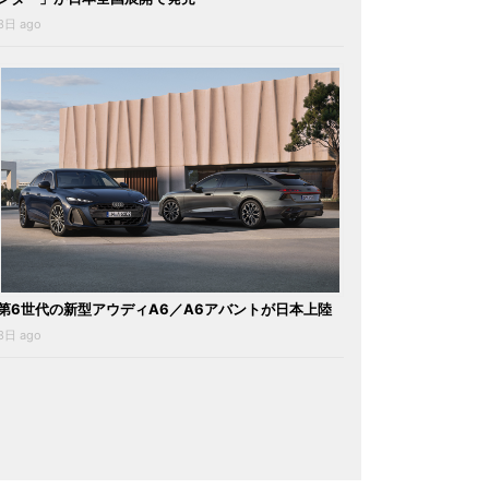
3日 ago
第6世代の新型アウディA6／A6アバントが日本上陸
3日 ago