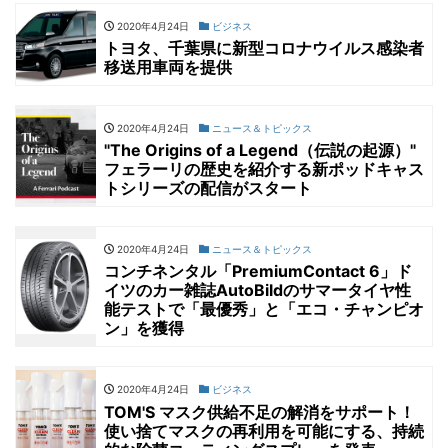
2020年4月24日
ビジネス
トヨタ、千葉県に新型コロナウイルス感染者
移送用車両を提供
2020年4月24日
ニュース＆トピックス
"The Origins of a Legend（伝説の起源）"
フェラーリの歴史を紹介する新ポッドキャス
トシリーズの配信がスタート
2020年4月24日
ニュース＆トピックス
コンチネンタル「PremiumContact 6」ド
イツのカー雑誌AutoBildのサマータイヤ性
能テストで「最優秀」と「エコ・チャンピオ
ン」を獲得
2020年4月24日
ビジネス
TOM'S マスク供給不足の解消をサポート！
使い捨てマスクの再利用を可能にする、持続