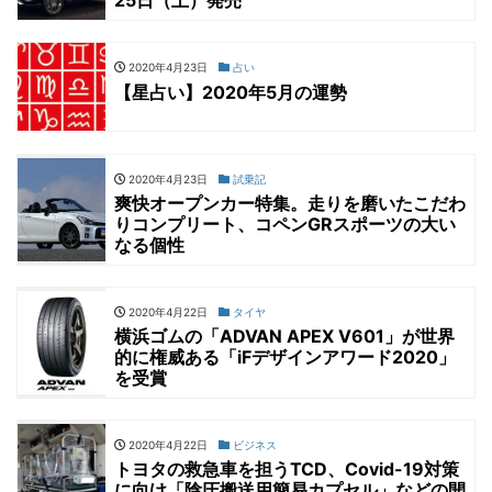
25日（土）発売
2020年4月23日
占い
【星占い】2020年5月の運勢
2020年4月23日
試乗記
爽快オープンカー特集。走りを磨いたこだわ
りコンプリート、コペンGRスポーツの大い
なる個性
2020年4月22日
タイヤ
横浜ゴムの「ADVAN APEX V601」が世界
的に権威ある「iFデザインアワード2020」
を受賞
2020年4月22日
ビジネス
トヨタの救急車を担うTCD、Covid-19対策
に向け「陰圧搬送用簡易カプセル」などの開