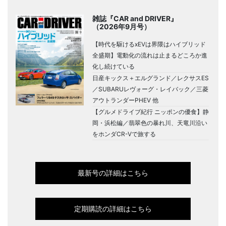
雑誌『CAR and DRIVER』
（2026年9月号）
【時代を駆けるxEVは界隈はハイブリッド
全盛期】電動化の流れは止まるどころか進
化し続けている
日産キックス＋エルグランド／レクサスES
／SUBARUレヴォーグ・レイバック／三菱
アウトランダーPHEV 他
【グルメドライブ紀行 ニッポンの優食】静
岡・浜松編／翡翠色の暴れ川、天竜川沿い
をホンダCR-Vで旅する
最新号の詳細はこちら
定期購読の詳細はこちら