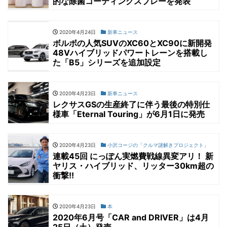
的な除菌コーティングスプレーを発表
2020年4月24日
新車ニュース
ボルボの人気SUVのXC60とXC90に新開発
48Vハイブリッドパワートレーンを搭載し
た「B5」シリーズを追加設定
2020年4月23日
新車ニュース
レクサスGSの生産終了に伴う最後の特別仕
様車「Eternal Touring」が6月1日に発売
2020年4月23日
小沢コージの「クルマ謎解きプロジェクト」
連載45回 にっぽん実燃費戦線異変アリ！ 新
ヤリス・ハイブリッド、リッター30km超の
衝撃!!
2020年4月23日
本
2020年6月号「CAR and DRIVER」は4月