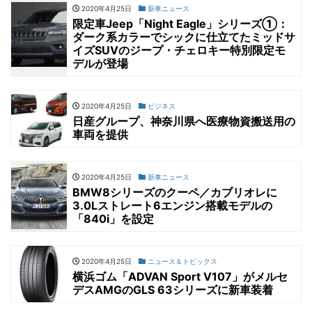
2020年4月25日
新車ニュース
限定車Jeep「Night Eagle」シリーズ①：
ダーク系カラーでシックに仕立てたミッドサ
イズSUVのジープ・チェロキー特別限定モ
デルが登場
2020年4月25日
ビジネス
日産グループ、神奈川県へ医療物資搬送用の
車両を提供
2020年4月25日
新車ニュース
BMW8シリーズのクーペ／カブリオレに
3.0Lストレート6エンジン搭載モデルの
「840i」を設定
2020年4月25日
ニュース＆トピックス
横浜ゴム「ADVAN Sport V107」がメルセ
デスAMGのGLS 63シリーズに新車装着