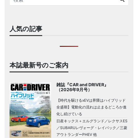
人気の記事
本誌最新号のご案内
雑誌『CAR and DRIVER』
（2026年9月号）
【時代を駆けるxEVは界隈はハイブリッド
全盛期】電動化の流れは止まるどころか進
化し続けている
日産キックス＋エルグランド／レクサスES
／SUBARUレヴォーグ・レイバック／三菱
アウトランダーPHEV 他