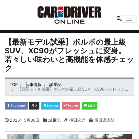
Me
【最新モデル試乗】ボルボの最上級
SUV、XC90がフレッシュに変身。
若々しい味わいと高機能を体感チェッ
ク
TOP
新車情報
試乗記
【最新モデル試乗】ボルボの最上級SUV、XC90がフレッシュに変身。若々しい味わいと高機能を体感チェック
Facebook
X
Hatena
Pocket
LINE
2025年5月30日
試乗記
横田宏近
横田康志朗