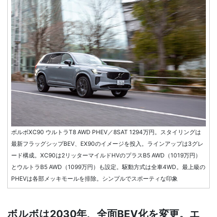
ボルボXC90 ウルトラT8 AWD PHEV／8SAT 1294万円。スタイリングは
最新フラッグシップBEV、EX90のイメージを投入。ラインアップは3グレ
ード構成。XC90は2リッターマイルドHVのプラスB5 AWD（1019万円）
とウルトラB5 AWD（1099万円）も設定。駆動方式は全車4WD。最上級の
PHEVは各部メッキモールを排除。シンプルでスポーティな印象
ボルボは2030年、全面BEV化を変更。エ