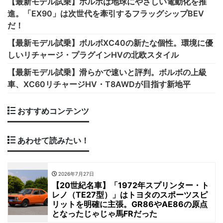
【最新モデル試乗】ボルボは地球にやさしい電動化を推
進。「EX90」は次世代を牽引するフラッグシップBEV
だ！
【最新モデル試乗】ボルボXC40の新たな個性。環境に優
しいリチャージ・プラグインHVの北欧スタイル
【最新モデル試乗】滑らかで速いと評判。ボルボの上級
車、XC60リチャージHV・T8AWDが目指す新地平
おすすめコンテンツ
あわせて読みたい！
2026年7月27日
【20世紀名車】「1972年スプリンター・ト
レノ（TE27型）」はトヨタのスポーツスピ
リットを明確に主張。GR86やAE86の原点
となったじゃじゃ馬FRだった