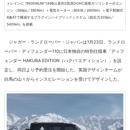
トレインに “INGENIUM”1498cc直列3気筒DOHC直噴ガソリンターボエン
ジン（269ps／280Nm）＋電気モーター（80kW／260Nm）＋電子制御式
8速ATで構成するプラグインハイブリッドシステム（総出力309ps／
540Nm）を搭載
ジャガー・ランドローバー・ジャパンは1月23日、ランドロ
ーバー・ディフェンダー110に日本独自の特別仕様車「ディフ
ェンダー HAKUBA EDITION（ハクバ エディション）」を設
定し、同日より予約受注を開始した。英国デザインチームが
白馬の山々からインスピレーションを受けてデザインした。