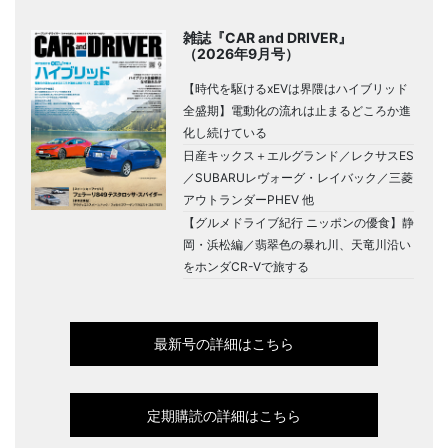
雑誌『CAR and DRIVER』
（2026年9月号）
【時代を駆けるxEVは界隈はハイブリッド
全盛期】電動化の流れは止まるどころか進
化し続けている
日産キックス＋エルグランド／レクサスES
／SUBARUレヴォーグ・レイバック／三菱
アウトランダーPHEV 他
【グルメドライブ紀行 ニッポンの優食】静
岡・浜松編／翡翠色の暴れ川、天竜川沿い
をホンダCR-Vで旅する
最新号の詳細はこちら
定期購読の詳細はこちら