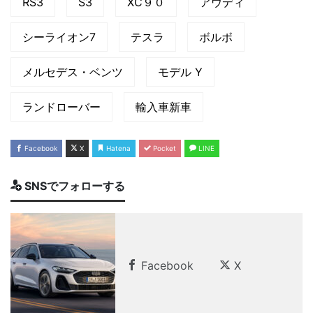
RS3
S3
XC９０
アウディ
シーライオン7
テスラ
ボルボ
メルセデス・ベンツ
モデル Y
ランドローバー
輸入車新車
Facebook
X
Hatena
Pocket
LINE
SNSでフォローする
Facebook
X