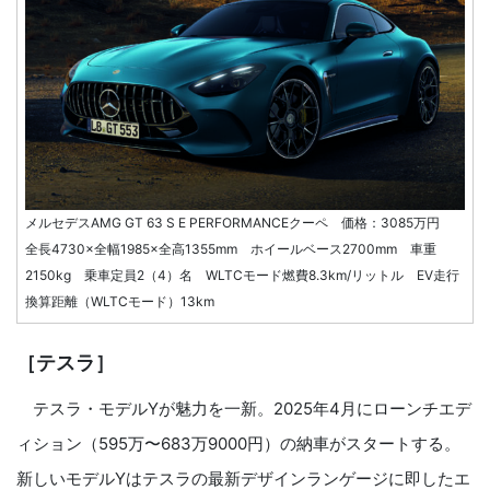
メルセデスAMG GT 63 S E PERFORMANCEクーペ 価格：3085万円
全長4730×全幅1985×全高1355mm ホイールベース2700mm 車重
2150kg 乗車定員2（4）名 WLTCモード燃費8.3km/リットル EV走行
換算距離（WLTCモード）13km
［テスラ］
テスラ・モデルYが魅力を一新。2025年4月にローンチエデ
ィション（595万〜683万9000円）の納車がスタートする。
新しいモデルYはテスラの最新デザインランゲージに即したエ