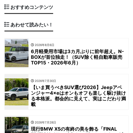
おすすめコンテンツ
あわせて読みたい！
2026年8月6日
6月軽乗用市場は3カ月ぶりに前年超え。N-
BOXが首位独走！（SUV除く軽自動車販売
TOP15・2026年6月）
2026年7月30日
【いま買うべきSUV選び2026】Jeepアベ
ンジャー4×eはオンもオフも楽しく駆け抜け
る本格派。都会的に見えて、実はこだわり満
載
2026年7月28日
現行BMW X5の有終の美を飾る「FINAL