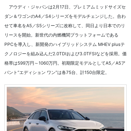
アウディ・ジャパンは2月17日、プレミアムミッドサイズセ
ダン＆ワゴンのA4／S4シリーズをモデルチェンジした。合わ
せて車名をA5／S5シリーズに改称して、同日より日本でのリ
リースを開始。新世代の内燃機関プラットフォームである
PPCを導入し、新開発のハイブリッドシステム MHEV plusテ
クノロジーを組み込んだ2.0TDIおよび3.0TFSIなどを採用。価
格帯は599万円～1060万円。初期限定モデルとしてA5／A5ア
バント“エディション ワン”は各75台、計150台限定。