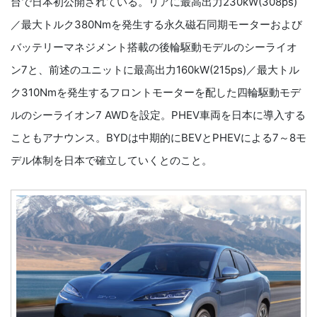
台で日本初公開されている。リアに最高出力230kW(308ps)
／最大トルク380Nmを発生する永久磁石同期モーターおよび
バッテリーマネジメント搭載の後輪駆動モデルのシーライオ
ン7と、前述のユニットに最高出力160kW(215ps)／最大トル
ク310Nmを発生するフロントモーターを配した四輪駆動モデ
ルのシーライオン7 AWDを設定。PHEV車両を日本に導入する
こともアナウンス。BYDは中期的にBEVとPHEVによる7～8モ
デル体制を日本で確立していくとのこと。