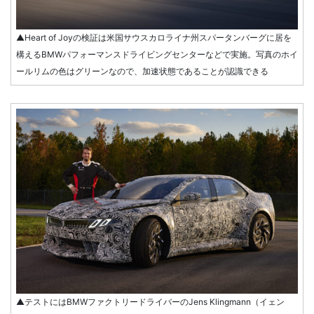
▲Heart of Joyの検証は米国サウスカロライナ州スパータンバーグに居を
構えるBMWパフォーマンスドライビングセンターなどで実施。写真のホイ
ールリムの色はグリーンなので、加速状態であることが認識できる
▲テストにはBMWファクトリードライバーのJens Klingmann（イェン