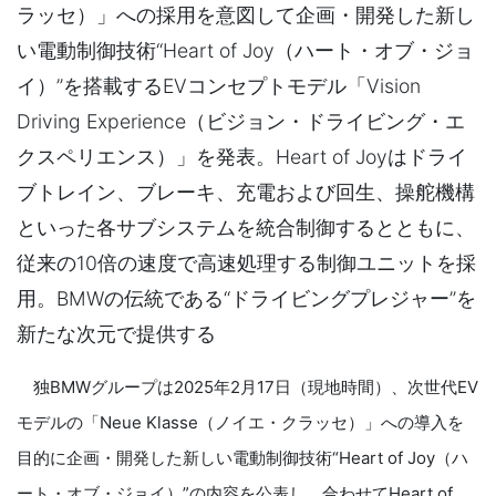
ラッセ）」への採用を意図して企画・開発した新し
い電動制御技術“Heart of Joy（ハート・オブ・ジョ
イ）”を搭載するEVコンセプトモデル「Vision
Driving Experience（ビジョン・ドライビング・エ
クスペリエンス）」を発表。Heart of Joyはドライ
ブトレイン、ブレーキ、充電および回生、操舵機構
といった各サブシステムを統合制御するとともに、
従来の10倍の速度で高速処理する制御ユニットを採
用。BMWの伝統である“ドライビングプレジャー”を
新たな次元で提供する
独BMWグループは2025年2月17日（現地時間）、次世代EV
モデルの「Neue Klasse（ノイエ・クラッセ）」への導入を
目的に企画・開発した新しい電動制御技術“Heart of Joy（ハ
ート・オブ・ジョイ）”の内容を公表し、合わせてHeart of