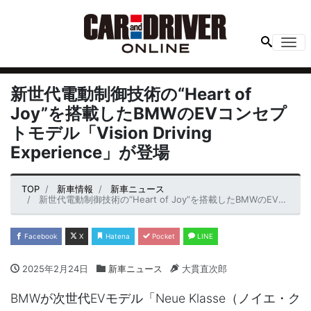
Me
新世代電動制御技術の“Heart of
Joy”を搭載したBMWのEVコンセプ
トモデル「Vision Driving
Experience」が登場
TOP
新車情報
新車ニュース
新世代電動制御技術の“Heart of Joy”を搭載したBMWのEVコンセプトモデル「Vision Driving Experience」が登場
Facebook
X
Hatena
Pocket
LINE
2025年2月24日
新車ニュース
大貫直次郎
BMWが次世代EVモデル「Neue Klasse（ノイエ・ク