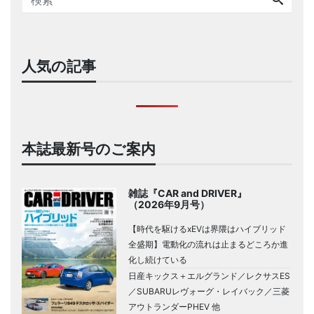
人気の記事
本誌最新号のご案内
雑誌『CAR and DRIVER』
（2026年9月号）
【時代を駆けるxEVは界隈はハイブリッド
全盛期】電動化の流れは止まるどころか進
化し続けている
日産キックス＋エルグランド／レクサスES
／SUBARUレヴォーグ・レイバック／三菱
アウトランダーPHEV 他