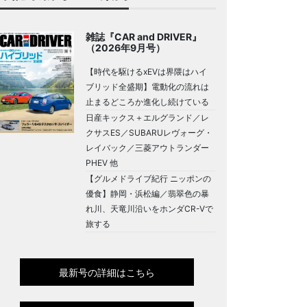
雑誌『CAR and DRIVER』
（2026年9月号）
【時代を駆けるxEVは界隈はハイ
ブリッド全盛期】電動化の流れは
止まるどころか進化し続けている
日産キックス＋エルグランド／レ
クサスES／SUBARUレヴォーグ・
レイバック／三菱アウトランダー
PHEV 他
【グルメドライブ紀行 ニッポンの
優食】静岡・浜松編／翡翠色の暴
れ川、天竜川沿いをホンダCR-Vで
旅する
最新号の詳細はこちら