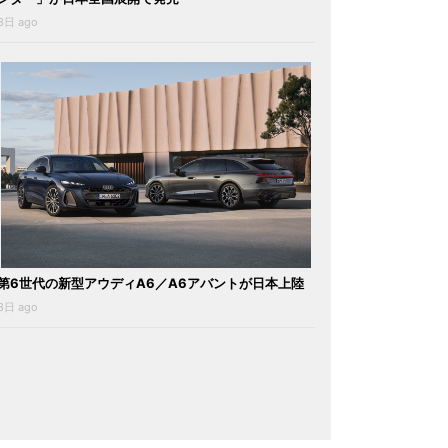
3日 ago
第6世代の新型アウディA6／A6アバントが日本上陸
3日 ago