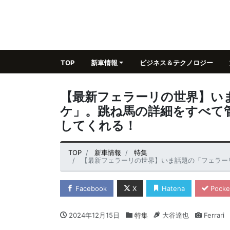
TOP
新車情報
ビジネス＆テクノロジー
【最新フェラーリの世界】い
ケ」。跳ね馬の詳細をすべて
してくれる！
TOP
新車情報
特集
【最新フェラーリの世界】いま話題の「フェラーリ・クラシ
Facebook
X
Hatena
Pocke
2024年12月15日
特集
大谷達也
Ferrari