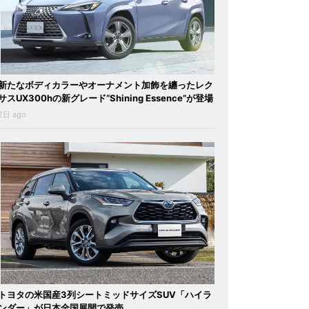
新たなボディカラーやオーナメント加飾を纏ったレク
サスUX300hの新グレード“Shining Essence”が登場
2日 ago
トヨタの米国産3列シートミッドサイズSUV「ハイラ
ンダー」が日本全国展開で発売