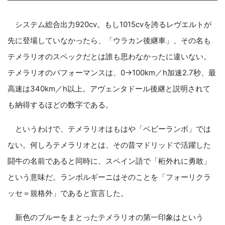
システム総合出力920cv。もし1015cvを誇るレヴエルトが
先に登場していなかったら、「ウラカン後継車」、その名も
テメラリオのスペックだとは誰も思わなかったに違いない。
テメラリオのパフォーマンスは、0→100km／h加速2.7秒、最
高速は340km／h以上。アヴェンタドール後継と説明されて
も納得するほどの数字である。
というわけで、テメラリオはもはや「ベビーランボ」では
ない。何しろテメラリオとは、その昔マドリッドで活躍した
闘牛の名前であると同時に、スペイン語で「桁外れに勇敢」
という意味だ。ランボルギーニはそのことを「フォーリクラ
ッセ＝規格外」であると宣言した。
新色のブルーをまとったテメラリオの第一印象はという