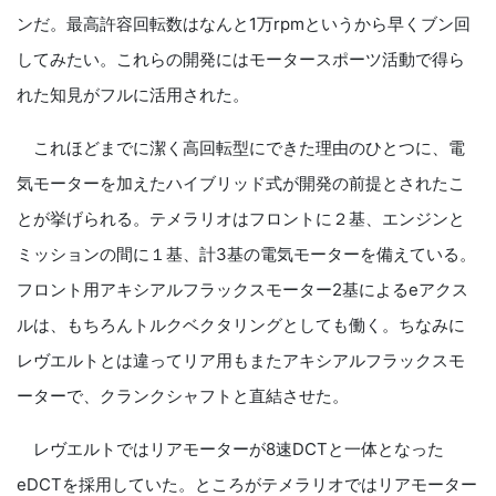
ンだ。最高許容回転数はなんと1万rpmというから早くブン回
してみたい。これらの開発にはモータースポーツ活動で得ら
れた知見がフルに活用された。
これほどまでに潔く高回転型にできた理由のひとつに、電
気モーターを加えたハイブリッド式が開発の前提とされたこ
とが挙げられる。テメラリオはフロントに２基、エンジンと
ミッションの間に１基、計3基の電気モーターを備えている。
フロント用アキシアルフラックスモーター2基によるeアクス
ルは、もちろんトルクベクタリングとしても働く。ちなみに
レヴエルトとは違ってリア用もまたアキシアルフラックスモ
ーターで、クランクシャフトと直結させた。
レヴエルトではリアモーターが8速DCTと一体となった
eDCTを採用していた。ところがテメラリオではリアモーター