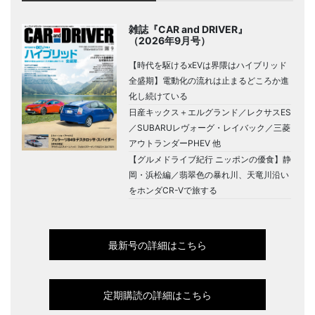
雑誌『CAR and DRIVER』
（2026年9月号）
【時代を駆けるxEVは界隈はハイブリッド
全盛期】電動化の流れは止まるどころか進
化し続けている
日産キックス＋エルグランド／レクサスES
／SUBARUレヴォーグ・レイバック／三菱
アウトランダーPHEV 他
【グルメドライブ紀行 ニッポンの優食】静
岡・浜松編／翡翠色の暴れ川、天竜川沿い
をホンダCR-Vで旅する
最新号の詳細はこちら
定期購読の詳細はこちら