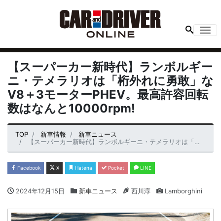
Me
【スーパーカー新時代】ランボルギー
ニ・テメラリオは「桁外れに勇敢」な
V8＋3モーターPHEV。最高許容回転
数はなんと10000rpm!
TOP
新車情報
新車ニュース
【スーパーカー新時代】ランボルギーニ・テメラリオは「桁外れに勇敢」なV8＋3モーターPHEV。最高許容回転数はなんと10000rpm!
Facebook
X
Hatena
Pocket
LINE
2024年12月15日
新車ニュース
西川淳
Lamborghini