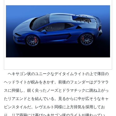
ヘキサゴン状のユニークなデイタイムライトの上で薄目の
ヘッドライトが睨みをきかす。前後のフェンダーはグラマラ
スに抑揚し、鋭く尖ったノーズとドラマチックに跳ね上がっ
たリアエンドとを結んでいる。見るからに中が広そうなキャ
ビンスタイルだ。レヴエルト同様に上方排気を採用してお
り、リア両脇には再びヘキサゴン状のライトが備わってい