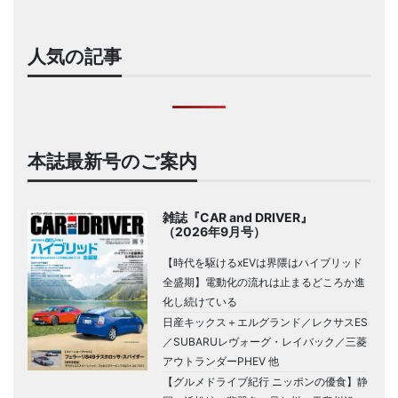
人気の記事
本誌最新号のご案内
雑誌『CAR and DRIVER』
（2026年9月号）
【時代を駆けるxEVは界隈はハイブリッド
全盛期】電動化の流れは止まるどころか進
化し続けている
日産キックス＋エルグランド／レクサスES
／SUBARUレヴォーグ・レイバック／三菱
アウトランダーPHEV 他
【グルメドライブ紀行 ニッポンの優食】静