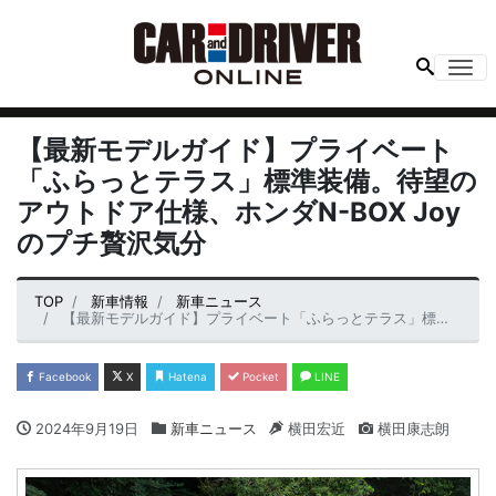
Me
【最新モデルガイド】プライベート
「ふらっとテラス」標準装備。待望の
アウトドア仕様、ホンダN-BOX Joy
のプチ贅沢気分
TOP
新車情報
新車ニュース
【最新モデルガイド】プライベート「ふらっとテラス」標準装備。待望のアウトドア仕様、ホンダN-BOX Joyのプチ贅沢気分
Facebook
X
Hatena
Pocket
LINE
2024年9月19日
新車ニュース
横田宏近
横田康志朗