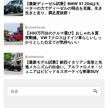
【最新ディーゼル試乗】BMW X1 20dはモ
ーターの力でディーゼルの弱点を克服。生き
生きと走り、満足度抜群！
2025年9月14日
【300万円台のクルマ選び】おしゃれ＆質
実剛健。VW Tクロスはドイツ車らしいしっ
かりとした仕立てが気持ちいい
2025年9月6日
【最新モデル試乗】鮮烈イタリアン造形と先
進メカニズムの出会い。アルファロメオ・ジ
ュニアはビビッド＆スポーティな斬新SUV