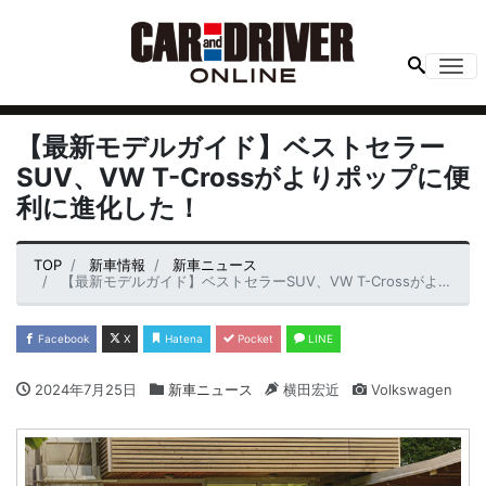
Me
【最新モデルガイド】ベストセラー
SUV、VW T-Crossがよりポップに便
利に進化した！
TOP
新車情報
新車ニュース
【最新モデルガイド】ベストセラーSUV、VW T-Crossがよりポップに便利に進化した！
Facebook
X
Hatena
Pocket
LINE
2024年7月25日
新車ニュース
横田宏近
Volkswagen