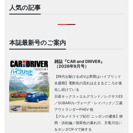
人気の記事
本誌最新号のご案内
雑誌『CAR and DRIVER』
（2026年9月号）
【時代を駆けるxEVは界隈はハイブリッド
全盛期】電動化の流れは止まるどころか進
化し続けている
日産キックス＋エルグランド／レクサスES
／SUBARUレヴォーグ・レイバック／三菱
アウトランダーPHEV 他
【グルメドライブ紀行 ニッポンの優食】静
岡・浜松編／翡翠色の暴れ川、天竜川沿い
をホンダCR-Vで旅する