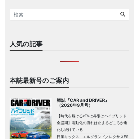
人気の記事
本誌最新号のご案内
雑誌『CAR and DRIVER』
（2026年9月号）
【時代を駆けるxEVは界隈はハイブリッド
全盛期】電動化の流れは止まるどころか進
化し続けている
日産キックス＋エルグランド／レクサスES