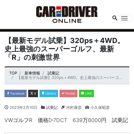
Me
【最新モデル試乗】320ps＋4WD。
史上最強のスーパーゴルフ、最新
「R」の刺激世界
TOP
新車情報
試乗記
【最新モデル試乗】320ps＋4WD。史上最強のスーパーゴルフ、最新「R」の刺激世界
Facebook
X
Hatena
Pocket
LINE
2023年2月10日
試乗記
河村康彦
小久保昭彦
VWゴルフR 価格▷7DCT 639万8000円 試乗記