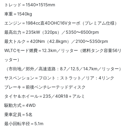
トレッド＝1540×1515mm
車重＝1540kg
エンジン＝1984cc直4DOHC16Vターボ（プレミアム仕様）
最高出力＝235kW（320ps）／5350〜6500rpm
最大トルク＝420Nm（42.8kgm）／2100〜5350rpm
WLTCモード燃費＝12.3km／リッター（燃料タンク容量56リ
ッター）
（市街地／郊外／高速道路：8.7／12.5／14.7km／リッター）
サスペンション＝フロント：ストラット／リア：4リンク
ブレーキ＝前後ベンチレーテッドディスク
タイヤ＆ホイール＝235／40R18＋アルミ
駆動方式＝4WD
乗車定員＝5名
最小回転半径＝5.1m