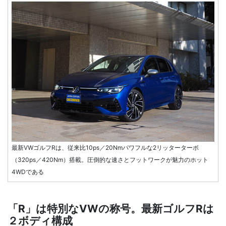
最新VWゴルフRは、従来比10ps／20Nmパワフルな2リッターターボ
（320ps／420Nm）搭載。圧倒的な速さとフットワークが魅力のホット
4WDである
「R」は特別なVWの称号。最新ゴルフRは
２ボディ構成