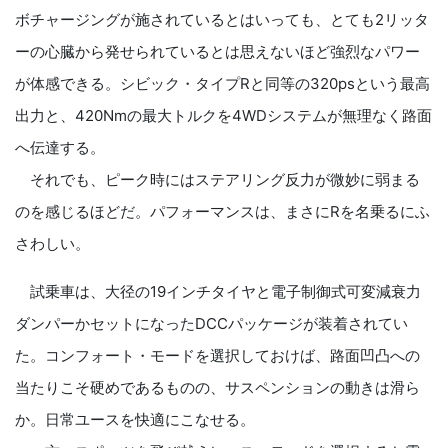
ボチャージングが施されているとはいっても、とても2リッタ
ーの心臓から発せられているとは思えないほど強烈なパワー
が体感できる。シビック・タイプRと同等の320psという最高
出力と、420Nmの最大トルクを4WDシステムが無理なく路面
へ伝達する。
それでも、ピーク時にはステアリング反力が微妙に弱まる
のを感じるほどだ。パフォーマンスは、まさにRを名乗るにふ
さわしい。
試乗車は、大径の19インチタイヤと電子制御式可変減衰力
ダンパーかセットになったDCCパッケージが装着されてい
た。コンフォート・モードを選択しておけば、路面凹凸への
当たりこそ硬めであるものの、サスペンションの動きは滑ら
か。日常ユースを快適にこなせる。