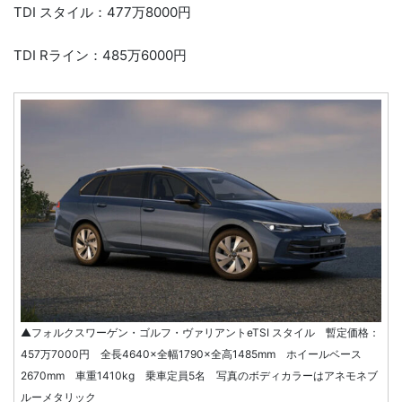
TDI スタイル：477万8000円
TDI Rライン：485万6000円
▲フォルクスワーゲン・ゴルフ・ヴァリアントeTSI スタイル 暫定価格：
457万7000円 全長4640×全幅1790×全高1485mm ホイールベース
2670mm 車重1410kg 乗車定員5名 写真のボディカラーはアネモネブ
ルーメタリック