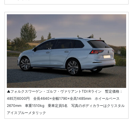
▲フォルクスワーゲン・ゴルフ・ヴァリアントTDI Rライン 暫定価格：
485万6000円 全長4640×全幅1790×全高1485mm ホイールベース
2670mm 車重1510kg 乗車定員5名 写真のボディカラーはクリスタル
アイスブルーメタリック