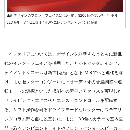
▲新デザインのフロントフェイスには片側1万9200個のマルチピクセル
LEDを配した“IQ.LIGHT”HDをエレガンスとRラインに装備
インテリアについては、デザインを刷新するとともに新世
代のインターフェイスを採用したことがトピック。インフォ
テイメントシステムは新世代設計となる“MIB4”へと進化を遂
げ、またセンターコンソールにはオーディオの音量調整や運
転モードの選択といった機能への素早いアクセスを実現した
ドライビング・エクスペリエンス・コントロールを配備す
る。シフト操作を司るドライブモードセレクターはステアリ
ングコラム部右側に設置した。また、30色のカラーで室内空
間を彩るアンビエントライトやフロントセンタースピーカー