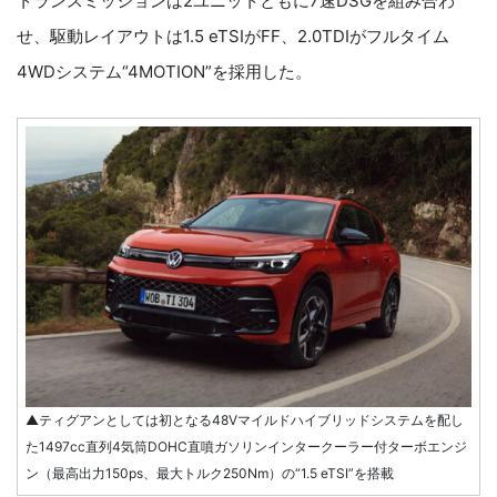
トランスミッションは2ユニットともに7速DSGを組み合わ
せ、駆動レイアウトは1.5 eTSIがFF、2.0TDIがフルタイム
4WDシステム“4MOTION”を採用した。
▲ティグアンとしては初となる48Vマイルドハイブリッドシステムを配し
た1497cc直列4気筒DOHC直噴ガソリンインタークーラー付ターボエンジ
ン（最高出力150ps、最大トルク250Nm）の“1.5 eTSI”を搭載