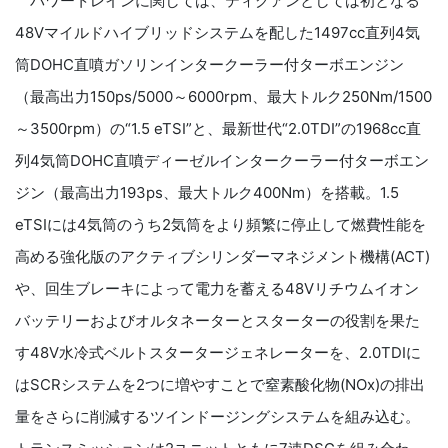
パワートレインに関しては、ティグアンとしては初となる
48Vマイルドハイブリッドシステムを配した1497cc直列4気
筒DOHC直噴ガソリンインタークーラー付ターボエンジン
（最高出力150ps/5000～6000rpm、最大トルク250Nm/1500
～3500rpm）の“1.5 eTSI”と、最新世代“2.0TDI”の1968cc直
列4気筒DOHC直噴ディーゼルインタークーラー付ターボエン
ジン（最高出力193ps、最大トルク400Nm）を搭載。1.5
eTSIには4気筒のうち2気筒をより頻繁に停止して燃費性能を
高める強化版のアクティブシリンダーマネジメント機構(ACT)
や、回生ブレーキによって電力を蓄える48Vリチウムイオン
バッテリーおよびオルタネーターとスターターの役割を果た
す48V水冷式ベルトスタータージェネレーターを、2.0TDIに
はSCRシステムを2つに増やすことで窒素酸化物(NOx)の排出
量をさらに削減するツインドージングシステムを組み込む。