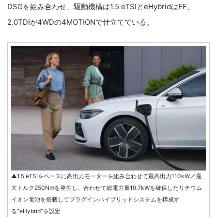
DSGを組み合わせ、駆動機構は1.5 eTSIとeHybridはFF、
2.0TDIが4WDの4MOTIONで仕立てている。
▲1.5 eTSIをベースに高出力モーターを組み合わせて最高出力110kW／最
大トルク250Nmを発生し、合わせて総電力量19.7kWを確保したリチウム
イオン電池を搭載してプラグインハイブリッドシステムを構成す
る“eHybrid”を設定