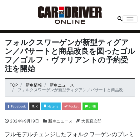
Me
フォルクスワーゲンが新型ティグア
ン／パサートと商品改良を図ったゴル
フ／ゴルフ・ヴァリアントの予約受
注を開始
TOP
新車情報
新車ニュース
フォルクスワーゲンが新型ティグアン／パサートと商品改良を図ったゴルフ／ゴルフ・ヴァリアントの予約受注を開始
Facebook
X
Hatena
Pocket
LINE
2024年9月19日
新車ニュース
大貫直次郎
フルモデルチェンジしたフォルクワーゲンのプレミ