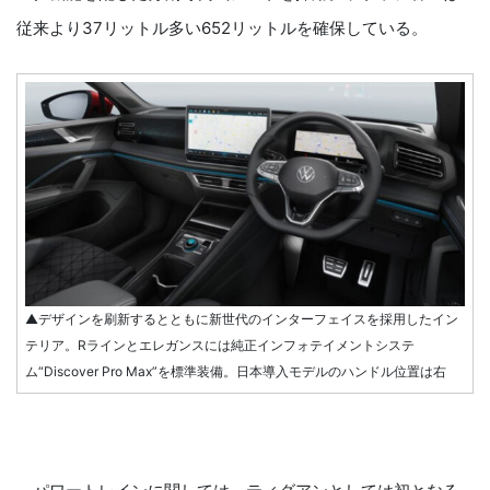
従来より37リットル多い652リットルを確保している。
▲デザインを刷新するとともに新世代のインターフェイスを採用したイン
テリア。Rラインとエレガンスには純正インフォテイメントシステ
ム“Discover Pro Max”を標準装備。日本導入モデルのハンドル位置は右