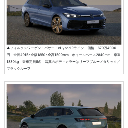
▲フォルクスワーゲン・パサートeHybrid Rライン 価格：679万4000
円 全長4915×全幅1850×全高1500mm ホイールベース2840mm 車重
1830kg 乗車定員5名 写真のボディカラーはリーフブルーメタリック／
ブラックルーフ