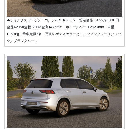
▲フォルクスワーゲン・ゴルフeTSI Rライン 暫定価格：455万3000円
全長4295×全幅1790×全高1475mm ホイールベース2620mm 車重
1350kg 乗車定員5名 写真のボディカラーはドルフィングレーメタリッ
ク／ブラックルーフ