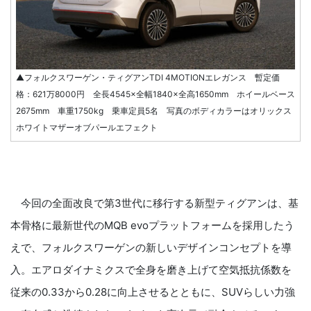
▲フォルクスワーゲン・ティグアンTDI 4MOTIONエレガンス 暫定価
格：621万8000円 全長4545×全幅1840×全高1650mm ホイールベース
2675mm 車重1750kg 乗車定員5名 写真のボディカラーはオリックス
ホワイトマザーオブパールエフェクト
今回の全面改良で第3世代に移行する新型ティグアンは、基
本骨格に最新世代のMQB evoプラットフォームを採用したう
えで、フォルクスワーゲンの新しいデザインコンセプトを導
入。エアロダイナミクスで全身を磨き上げて空気抵抗係数を
従来の0.33から0.28に向上させるとともに、SUVらしい力強