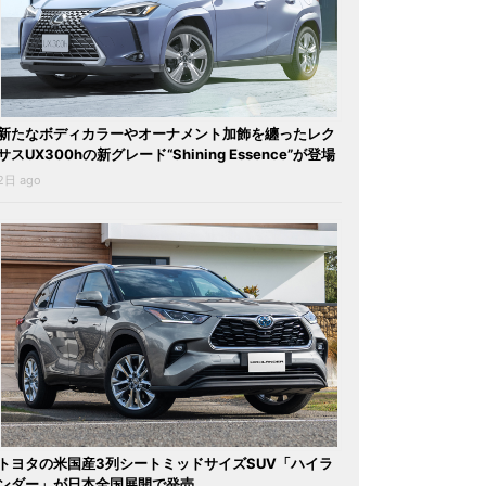
新たなボディカラーやオーナメント加飾を纏ったレク
サスUX300hの新グレード“Shining Essence”が登場
2日 ago
トヨタの米国産3列シートミッドサイズSUV「ハイラ
ンダー」が日本全国展開で発売