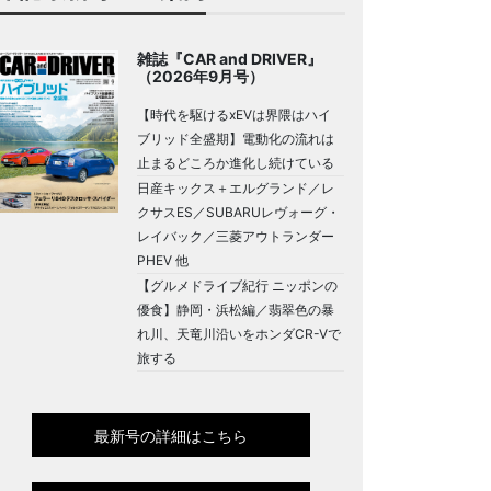
雑誌『CAR and DRIVER』
（2026年9月号）
【時代を駆けるxEVは界隈はハイ
ブリッド全盛期】電動化の流れは
止まるどころか進化し続けている
日産キックス＋エルグランド／レ
クサスES／SUBARUレヴォーグ・
レイバック／三菱アウトランダー
PHEV 他
【グルメドライブ紀行 ニッポンの
優食】静岡・浜松編／翡翠色の暴
れ川、天竜川沿いをホンダCR-Vで
旅する
最新号の詳細はこちら