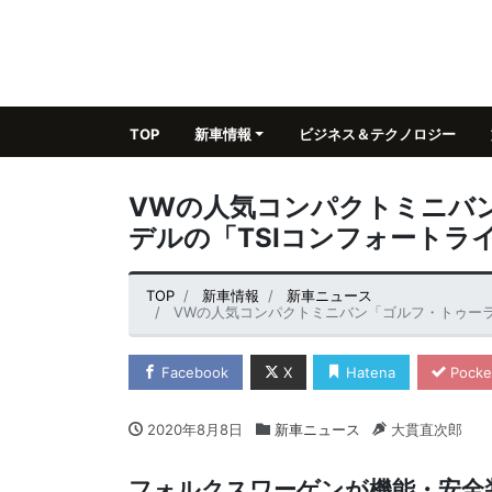
TOP
新車情報
ビジネス＆テクノロジー
VWの人気コンパクトミニバ
デルの「TSIコンフォートラ
TOP
新車情報
新車ニュース
VWの人気コンパクトミニバン「ゴルフ・トゥーラン
Facebook
X
Hatena
Pocke
2020年8月8日
新車ニュース
大貫直次郎
フォルクスワーゲンが機能・安全