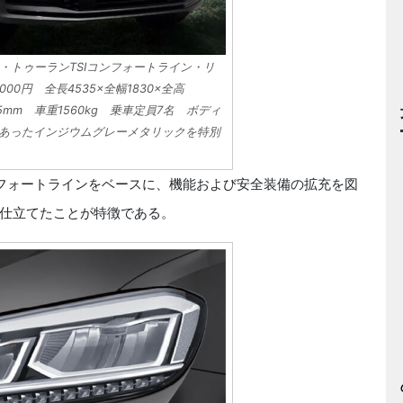
・トゥーランTSIコンフォートライン・リ
000円 全長4535×全幅1830×全高
5mm 車重1560kg 乗車定員7名 ボディ
色であったインジウムグレーメタリックを特別
フォートラインをベースに、機能および安全装備の拡充を図
仕立てたことが特徴である。