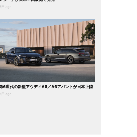
3日 ago
第6世代の新型アウディA6／A6アバントが日本上陸
3日 ago