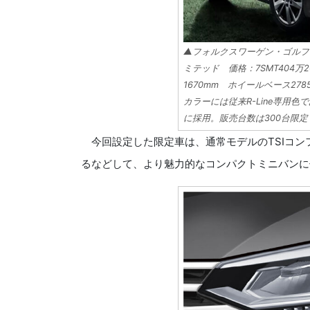
▲フォルクスワーゲン・ゴルフ
ミテッド 価格：7SMT404万2
1670mm ホイールベース278
カラーには従来R-Line専用
に採用。販売台数は300台限定
今回設定した限定車は、通常モデルのTSIコン
るなどして、より魅力的なコンパクトミニバンに