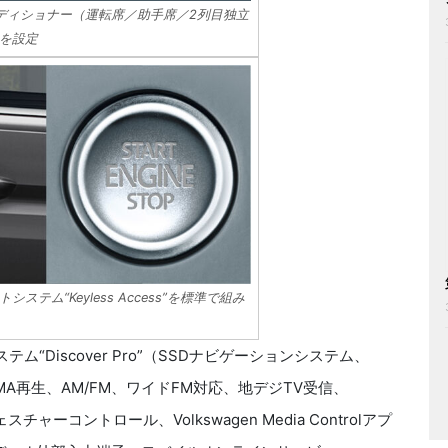
ディショナー（運転席／助手席／2列目独立
を設定
テム“Keyless Access”を標準で組み
ム“Discover Pro”（SSDナビゲーションシステム、
WMA再生、AM/FM、ワイドFM対応、地デジTV受信、
ャーコントロール、Volkswagen Media Controlアプ