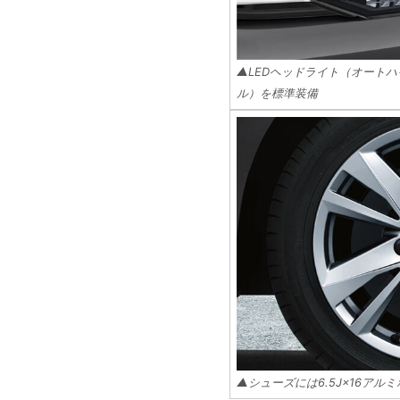
▲LEDヘッドライト（オートハ
ル）を標準装備
▲シューズには6.5J×16アルミ