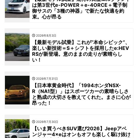
は第3世代e-POWER＋e-4ORCE＋電子制
御サスの「3種の神器」で新たな快適を約
束。心が昂る
2026年8月3日
【最新モデル試乗】これが“本命シビック”、
楽しい新技術＝S＋シフトを採用したe:HEV
RSが新登場。意のままの走りが素晴らし
い！
2026年7月31日
【日本車黄金時代】「1994ホンダNSX-
R（NA1型）」はスポーツカーの素晴らしさ
と熟成の大切さを教えてくれた。まさに心が
昂った！
2026年7月30日
【いま買うべきSUV選び2026】Jeepアベ
ンジャー4×eはオンもオフも楽しく駆け抜け