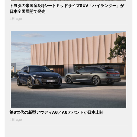
トヨタの米国産3列シートミッドサイズSUV「ハイランダー」が
日本全国展開で発売
4日 ago
第6世代の新型アウディA6／A6アバントが日本上陸
4日 ago