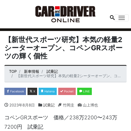
Me
【新世代スポーツ研究】本気の軽量2
シーターオープン、コペンGRスポー
ツの輝く個性
TOP
新車情報
試乗記
【新世代スポーツ研究】本気の軽量2シーターオープン、コペンGRスポーツの輝く個性
Facebook
X
Hatena
Pocket
LINE
2023年8月8日
試乗記
竹岡圭
山上博也
コペンGRスポーツ 価格／238万2200〜243万
7200円 試乗記