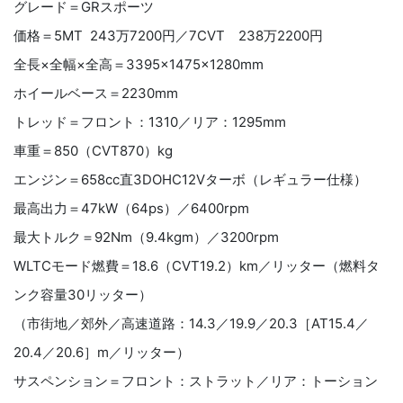
グレード＝GRスポーツ
価格＝5MT 243万7200円／7CVT 238万2200円
全長×全幅×全高＝3395×1475×1280mm
ホイールベース＝2230mm
トレッド＝フロント：1310／リア：1295mm
車重＝850（CVT870）kg
エンジン＝658cc直3DOHC12Vターボ（レギュラー仕様）
最高出力＝47kW（64ps）／6400rpm
最大トルク＝92Nm（9.4kgm）／3200rpm
WLTCモード燃費＝18.6（CVT19.2）km／リッター（燃料タ
ンク容量30リッター）
（市街地／郊外／高速道路：14.3／19.9／20.3［AT15.4／
20.4／20.6］m／リッター）
サスペンション＝フロント：ストラット／リア：トーション