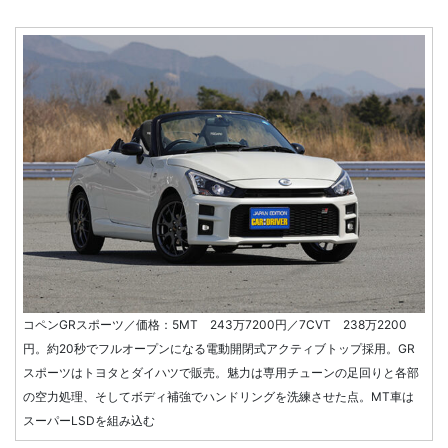
コペンGRスポーツ／価格：5MT 243万7200円／7CVT 238万2200
円。約20秒でフルオープンになる電動開閉式アクティブトップ採用。GR
スポーツはトヨタとダイハツで販売。魅力は専用チューンの足回りと各部
の空力処理、そしてボディ補強でハンドリングを洗練させた点。MT車は
スーパーLSDを組み込む