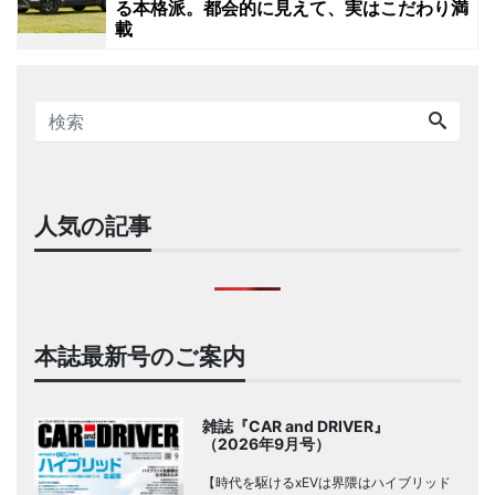
る本格派。都会的に見えて、実はこだわり満
載
人気の記事
本誌最新号のご案内
雑誌『CAR and DRIVER』
（2026年9月号）
【時代を駆けるxEVは界隈はハイブリッド