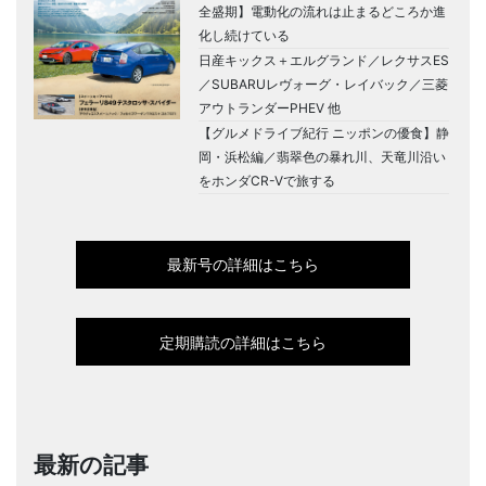
全盛期】電動化の流れは止まるどころか進
化し続けている
日産キックス＋エルグランド／レクサスES
／SUBARUレヴォーグ・レイバック／三菱
アウトランダーPHEV 他
【グルメドライブ紀行 ニッポンの優食】静
岡・浜松編／翡翠色の暴れ川、天竜川沿い
をホンダCR-Vで旅する
最新号の詳細はこちら
定期購読の詳細はこちら
最新の記事