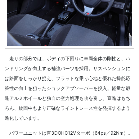
走りの部分では、ボディの下回りに車両全体の剛性と、ハ
ンドリングが向上する補強パーツを採用。サスペンションに
は路面をしっかり捉え、フラットな乗り心地と優れた操舵応
答性の向上を狙ったショックアブソーバーを投入。軽量な鍛
造アルミホイールと独自の空力処理も功を奏し、直進はもち
ろん、旋回中もより正確なライントレース性を発揮するよう
進化しています。
パワーユニットは直3DOHC12Vターボ（64ps／92Nm）。