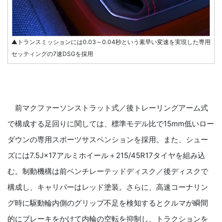
▲トランスミッションには0.03～0.04秒という素早い変速を実現した専用
セッティングの7速DSGを採用
前マクファーソンストラット式／後トレーリングアーム式
で構成する足回りに関しては、標準モデル比で15mm低いロー
ダウンの専用スポーツサスペンションを採用。また、シュー
ズには7.5J×17アルミホイール＋215/45R17タイヤを組み込
む。制動機構は前ベンチレーテッドディスク／後ディスクで
構成し、キャリパーはレッド塗装。さらに、高速コーナリン
グ時に駆動輪内側のグリップ不足を検知するとクルマが瞬間
的にブレーキをかけて内輪の空転を抑制し、トラクションを