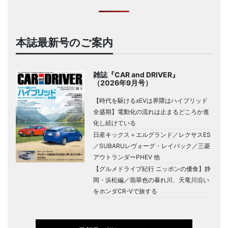
本誌最新号のご案内
雑誌『CAR and DRIVER』
（2026年9月号）
【時代を駆けるxEVは界隈はハイブリッド
全盛期】電動化の流れは止まるどころか進
化し続けている
日産キックス＋エルグランド／レクサスES
／SUBARUレヴォーグ・レイバック／三菱
アウトランダーPHEV 他
【グルメドライブ紀行 ニッポンの優食】静
岡・浜松編／翡翠色の暴れ川、天竜川沿い
をホンダCR-Vで旅する