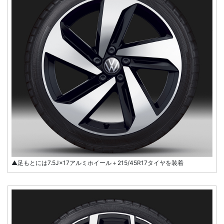
▲足もとには7.5J×17アルミホイール＋215/45R17タイヤを装着