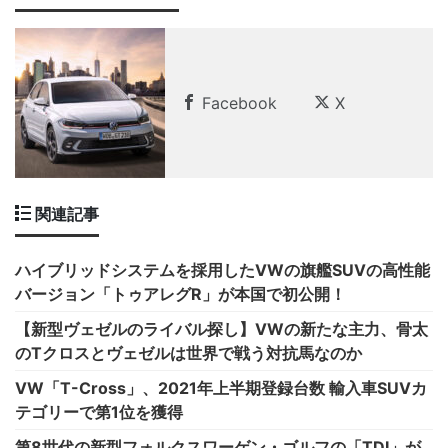
Facebook
X
関連記事
ハイブリッドシステムを採用したVWの旗艦SUVの高性能
バージョン「トゥアレグR」が本国で初公開！
【新型ヴェゼルのライバル探し】VWの新たな主力、骨太
のTクロスとヴェゼルは世界で戦う対抗馬なのか
VW「T-Cross」、2021年上半期登録台数 輸入車SUVカ
テゴリーで第1位を獲得
第8世代の新型フォルクスワーゲン・ゴルフの「TDI」が