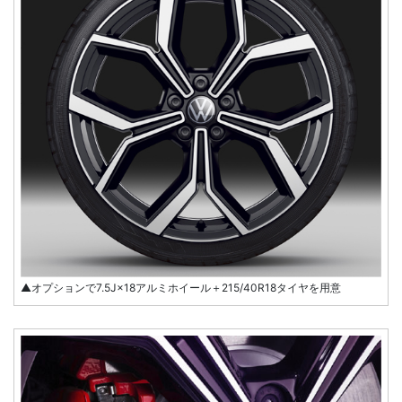
▲オプションで7.5J×18アルミホイール＋215/40R18タイヤを用意