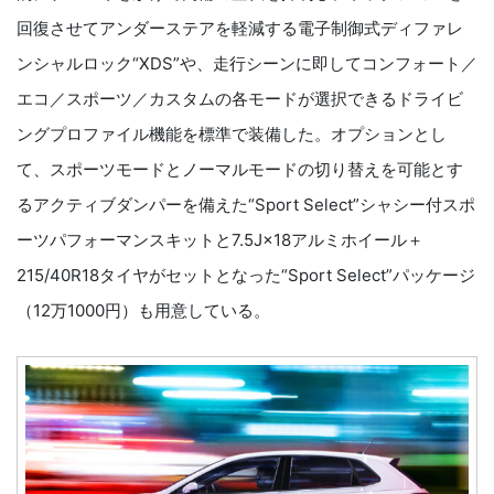
回復させてアンダーステアを軽減する電子制御式ディファレ
ンシャルロック“XDS”や、走行シーンに即してコンフォート／
エコ／スポーツ／カスタムの各モードが選択できるドライビ
ングプロファイル機能を標準で装備した。オプションとし
て、スポーツモードとノーマルモードの切り替えを可能とす
るアクティブダンパーを備えた“Sport Select”シャシー付スポ
ーツパフォーマンスキットと7.5J×18アルミホイール＋
215/40R18タイヤがセットとなった“Sport Select”パッケージ
（12万1000円）も用意している。