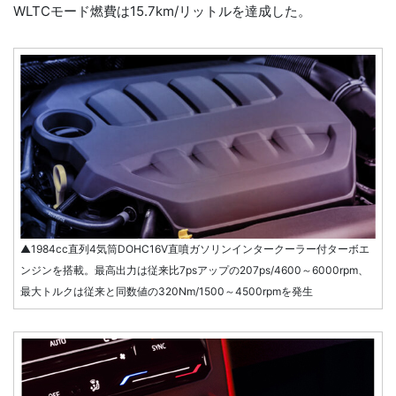
WLTCモード燃費は15.7km/リットルを達成した。
▲1984cc直列4気筒DOHC16V直噴ガソリンインタークーラー付ターボエ
ンジンを搭載。最高出力は従来比7psアップの207ps/4600～6000rpm、
最大トルクは従来と同数値の320Nm/1500～4500rpmを発生