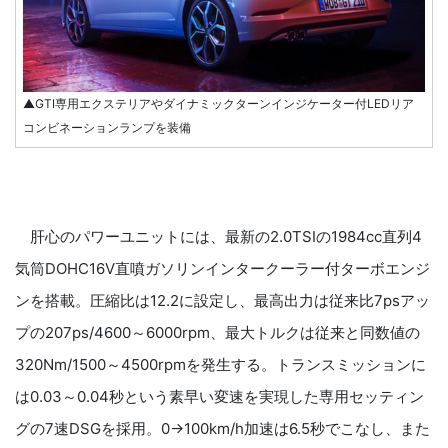
▲GTI専用エクステリアやダイナミックターンインジケーター付LEDリア
コンビネーションランプを装備
肝心のパワーユニットには、最新の2.0TSIの1984cc直列4
気筒DOHC16V直噴ガソリンインタークーラー付ターボエンジ
ンを搭載。圧縮比は12.2に設定し、最高出力は従来比7psアッ
プの207ps/4600～6000rpm、最大トルクは従来と同数値の
320Nm/1500～4500rpmを発生する。トランスミッションに
は0.03～0.04秒という素早い変速を実現した専用セッティン
グの7速DSGを採用。0→100km/h加速は6.5秒でこなし、また