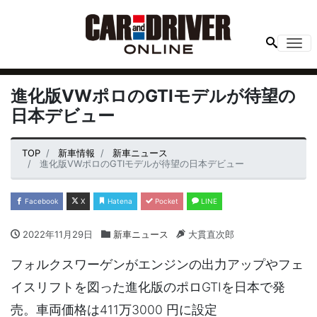
Me
進化版VWポロのGTIモデルが待望の
日本デビュー
TOP
新車情報
新車ニュース
進化版VWポロのGTIモデルが待望の日本デビュー
Facebook
X
Hatena
Pocket
LINE
2022年11月29日
新車ニュース
大貫直次郎
フォルクスワーゲンがエンジンの出力アップやフェ
イスリフトを図った進化版のポロGTIを日本で発
売。車両価格は411万3000 円に設定