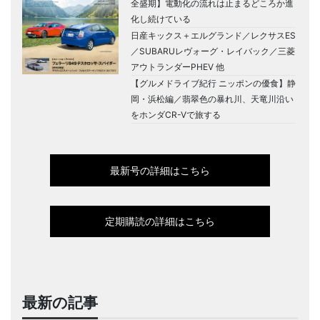
全盛期】電動化の流れは止まるどころか進
化し続けている
日産キックス＋エルグランド／レクサスES
／SUBARUレヴォーグ・レイバック／三菱
アウトランダーPHEV 他
【グルメドライブ紀行 ニッポンの優食】静
岡・浜松編／翡翠色の暴れ川、天竜川沿い
をホンダCR-Vで旅する
最新号の詳細はこちら
定期購読の詳細はこちら
最新の記事