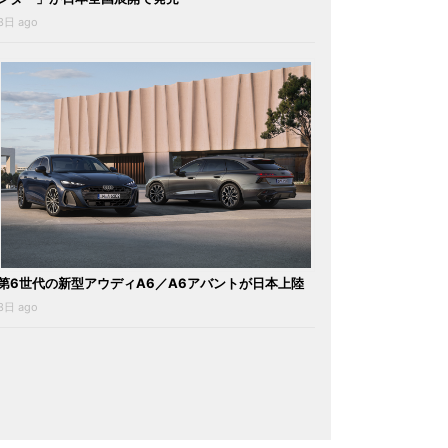
3日 ago
第6世代の新型アウディA6／A6アバントが日本上陸
3日 ago