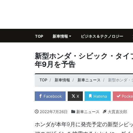
TOP
新車情報
ビジネス＆テクノロジー
新型ホンダ・シビック・タイ
年9月を予告
TOP
新車情報
新車ニュース
新型ホンダ・
Facebook
X
Hatena
Pocke
2022年7月26日
新車ニュース
大貫直次郎
ホンダが本年9月に発売予定の新型シビ