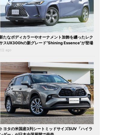
新たなボディカラーやオーナメント加飾を纏ったレク
サスUX300hの新グレード“Shining Essence”が登場
2日 ago
トヨタの米国産3列シートミッドサイズSUV「ハイラ
ンダー」が日本全国展開で発売