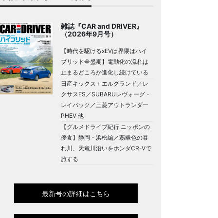
雑誌『CAR and DRIVER』
（2026年9月号）
【時代を駆けるxEVは界隈はハイ
ブリッド全盛期】電動化の流れは
止まるどころか進化し続けている
日産キックス＋エルグランド／レ
クサスES／SUBARUレヴォーグ・
レイバック／三菱アウトランダー
PHEV 他
【グルメドライブ紀行 ニッポンの
優食】静岡・浜松編／翡翠色の暴
れ川、天竜川沿いをホンダCR-Vで
旅する
最新号の詳細はこちら