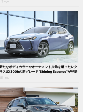
1日 ago
新たなボディカラーやオーナメント加飾を纏ったレク
サスUX300hの新グレード“Shining Essence”が登場
2日 ago