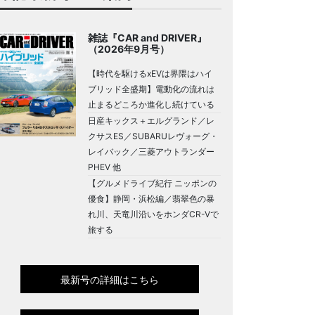
雑誌『CAR and DRIVER』
（2026年9月号）
【時代を駆けるxEVは界隈はハイ
ブリッド全盛期】電動化の流れは
止まるどころか進化し続けている
日産キックス＋エルグランド／レ
クサスES／SUBARUレヴォーグ・
レイバック／三菱アウトランダー
PHEV 他
【グルメドライブ紀行 ニッポンの
優食】静岡・浜松編／翡翠色の暴
れ川、天竜川沿いをホンダCR-Vで
旅する
最新号の詳細はこちら