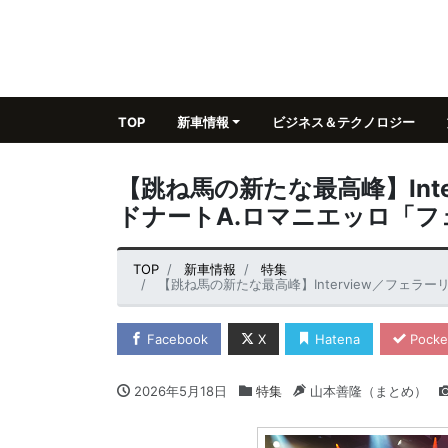
TOP
新車情報
ビジネス＆テクノロジー
【跳ね馬の新たな最高峰】Int
ドナートA.ロマニエッロ「
TOP
新車情報
特集
【跳ね馬の新たな最高峰】Interview／フェラーリ・
Facebook
X
Hatena
Pocke
2026年5月18日
特集
山本善隆（まとめ）