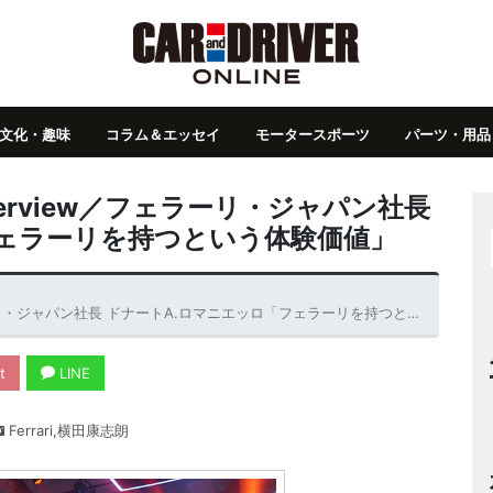
文化・趣味
コラム＆エッセイ
モータースポーツ
パーツ・用品
erview／フェラーリ・ジャパン社長
フェラーリを持つという体験価値」
ジャパン社長 ドナートA.ロマニエッロ「フェラーリを持つという体験価値」
t
LINE
Ferrari,横田康志朗