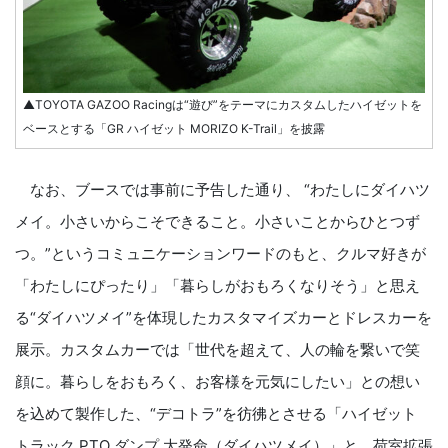
▲TOYOTA GAZOO Racingは“遊び”をテーマにカスタムしたハイゼットを
ベースとする「GR ハイゼット MORIZO K-Trail」を披露
なお、ブースでは事前に予告した通り、 “わたしにダイハツ
メイ。小さいからこそできること。小さいことからひとつず
つ。”というコミュニケーションワードのもと、クルマ好きが
「わたしにぴったり」「暮らしがおもろくなりそう」と思え
る“ダイハツメイ”を体現したカスタマイズカーとドレスカーを
展示。カスタムカーでは「世代を超えて、人の輪を繋いで笑
顔に。暮らしをおもろく、お客様を元気にしたい」との想い
を込めて製作した、“デコトラ”を彷彿とさせる「ハイゼット
トラック PTO ダンプ 大発命（ダイハツメイ）」と、荷室拡張