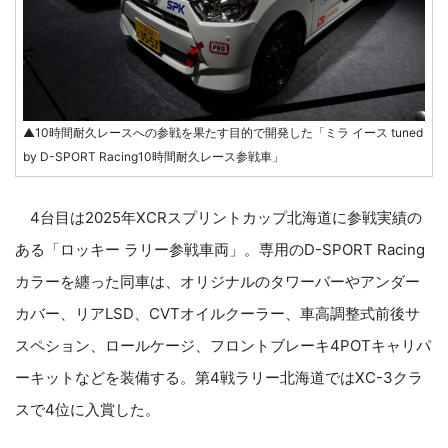
▲10時間耐久レースへの参戦を果たす目的で開発した「ミラ イース tuned
by D-SPORT Racing10時間耐久レース参戦車」
4台目は2025年XCRスプリントカップ北海道に参戦実績の
ある「ロッキー ラリー参戦車両」。専用のD-SPORT Racing
カラーを纏った同車は、オリジナルのタワーバーやアンダー
カバー、リアLSD、CVTオイルクーラー、車高調整式前後サ
スペション、ロールケージ、フロントブレーキ4POTキャリパ
ーキットなどを装備する。第4戦ラリー北海道ではXC-3クラ
スで4位に入賞した。