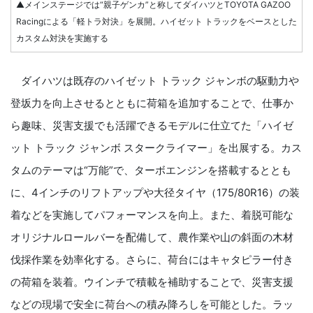
▲メインステージでは“親子ゲンカ”と称してダイハツとTOYOTA GAZOO
Racingによる「軽トラ対決」を展開。ハイゼット トラックをベースとした
カスタム対決を実施する
ダイハツは既存のハイゼット トラック ジャンボの駆動力や
登坂力を向上させるとともに荷箱を追加することで、仕事か
ら趣味、災害支援でも活躍できるモデルに仕立てた「ハイゼ
ット トラック ジャンボ スタークライマー」を出展する。カス
タムのテーマは“万能”で、ターボエンジンを搭載するととも
に、4インチのリフトアップや大径タイヤ（175/80R16）の装
着などを実施してパフォーマンスを向上。また、着脱可能な
オリジナルロールバーを配備して、農作業や山の斜面の木材
伐採作業を効率化する。さらに、荷台にはキャタピラー付き
の荷箱を装着。ウインチで積載を補助することで、災害支援
などの現場で安全に荷台への積み降ろしを可能とした。ラッ