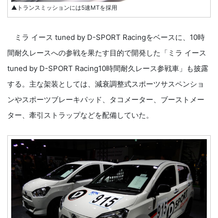
▲トランスミッションには5速MTを採用
ミラ イース tuned by D-SPORT Racingをベースに、10時
間耐久レースへの参戦を果たす目的で開発した「ミラ イース
tuned by D-SPORT Racing10時間耐久レース参戦車」も披露
する。主な架装としては、減衰調整式スポーツサスペンショ
ンやスポーツブレーキパッド、タコメーター、ブーストメー
ター、牽引ストラップなどを配備していた。