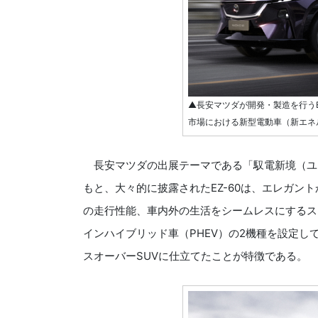
▲長安マツダが開発・製造を行うE
市場における新型電動車（新エネ
長安マツダの出展テーマである「馭電新境（ユ
もと、大々的に披露されたEZ-60は、エレガン
の走行性能、車内外の生活をシームレスにするス
インハイブリッド車（PHEV）の2機種を設定
スオーバーSUVに仕立てたことが特徴である。