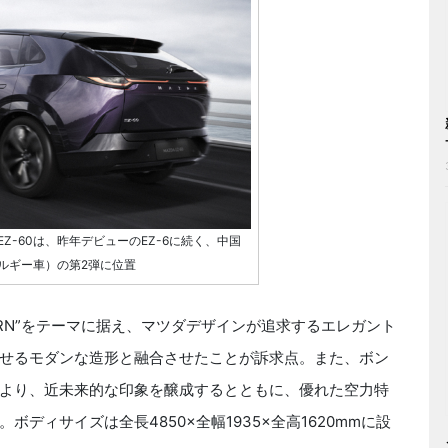
Z-60は、昨年デビューのEZ-6に続く、中国
ルギー車）の第2弾に位置
DERN”をテーマに据え、マツダデザインが追求するエレガント
せるモダンな造形と融合させたことが訴求点。また、ボン
より、近未来的な印象を醸成するとともに、優れた空力特
ディサイズは全長4850×全幅1935×全高1620mmに設