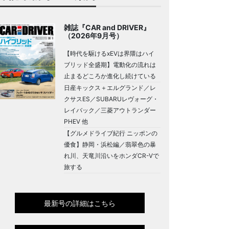
雑誌『CAR and DRIVER』
（2026年9月号）
【時代を駆けるxEVは界隈はハイ
ブリッド全盛期】電動化の流れは
止まるどころか進化し続けている
日産キックス＋エルグランド／レ
クサスES／SUBARUレヴォーグ・
レイバック／三菱アウトランダー
PHEV 他
【グルメドライブ紀行 ニッポンの
優食】静岡・浜松編／翡翠色の暴
れ川、天竜川沿いをホンダCR-Vで
旅する
最新号の詳細はこちら