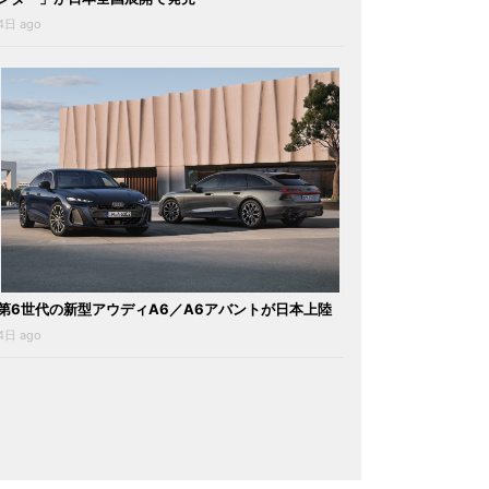
4日 ago
第6世代の新型アウディA6／A6アバントが日本上陸
4日 ago