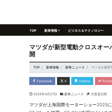
TOP
新車情報
ビジネス＆テクノロジー
マツダが新型電動クロスオーバー
開
TOP
新車情報
新車ニュース
マツダが新型電
Facebook
X
Hatena
Pocke
2025年4月27日
新車ニュース
大貫直次郎
マツダが上海国際モーターショー2025に