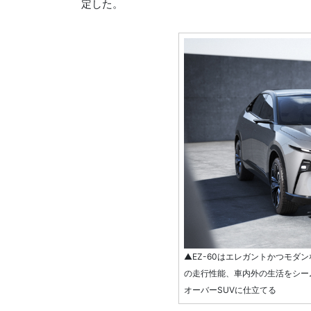
定した。
▲EZ-60はエレガントかつモダ
の走行性能、車内外の生活をシー
オーバーSUVに仕立てる