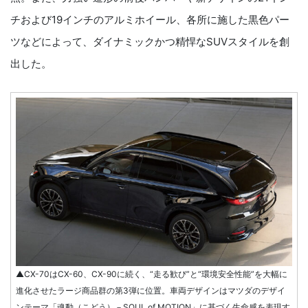
チおよび19インチのアルミホイール、各所に施した黒色パー
ツなどによって、ダイナミックかつ精悍なSUVスタイルを創
出した。
▲CX-70はCX-60、CX-90に続く、“走る歓び”と“環境安全性能”を大幅に
進化させたラージ商品群の第3弾に位置。車両デザインはマツダのデザイ
ンテーマ「魂動（こどう）－SOUL of MOTION」に基づく生命感を表現す