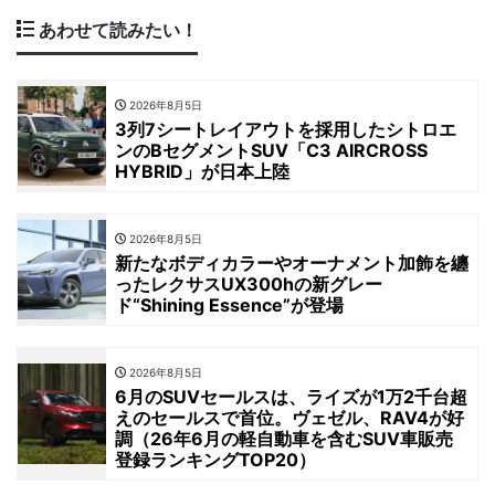
あわせて読みたい！
2026年8月5日
3列7シートレイアウトを採用したシトロエ
ンのBセグメントSUV「C3 AIRCROSS
HYBRID」が日本上陸
2026年8月5日
新たなボディカラーやオーナメント加飾を纏
ったレクサスUX300hの新グレー
ド“Shining Essence”が登場
2026年8月5日
6月のSUVセールスは、ライズが1万2千台超
えのセールスで首位。ヴェゼル、RAV4が好
調（26年6月の軽自動車を含むSUV車販売
登録ランキングTOP20）