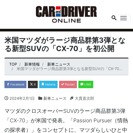
Me
米国マツダがラージ商品群第3弾とな
る新型SUVの「CX-70」を初公開
TOP
新車情報
新車ニュース
米国マツダがラージ商品群第3弾となる新型SUVの「CX-70」を初公開
Facebook
X
Hatena
Pocket
LINE
2024年2月1日
新車ニュース
大貫直次郎
マツダのクロスオーバーSUVのラージ商品群第3弾
「CX-70」が米国で発表。「Passion Pursuer（情熱
の探求者）」をコンセプトに、マツダらしいひと中