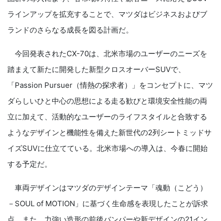
ラインアップを拡充することで、マツダはビジネスおよびブ
ランドのさらなる成長を図る計画だ。
今回発表されたCX-70は、北米市場のユーザーのニーズを
踏まえて新たに開発した新型クロスオーバーSUVで、
「Passion Pursuer（情熱の探求者）」をコンセプトに、マツ
ダらしいひと中心の思想による走る歓びと環境安全性能の両
立に加えて、活動的なユーザーのライフスタイルと合致する
ようなデザインと機能性を備えた新世代の2列シートミッドサ
イズSUVに仕立てている。北米市場への導入は、今春に開始
する予定だ。
車両デザインはマツダのデザインテーマ「魂動（こどう）
－SOUL of MOTION」に基づく生命感を表現したことが訴求
点。また、力強い造形の前後バンパーや新デザインの21イン