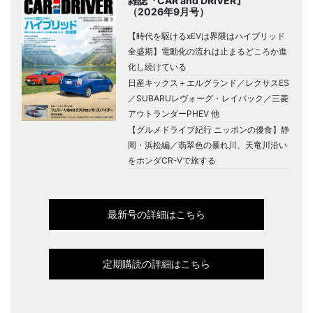
雑誌『CAR and DRIVER』
（2026年9月号）
【時代を駆けるxEVは界隈はハイブリッド
全盛期】電動化の流れは止まるどころか進
化し続けている
日産キックス＋エルグランド／レクサスES
／SUBARUレヴォーグ・レイバック／三菱
アウトランダーPHEV 他
【グルメドライブ紀行 ニッポンの優食】静
岡・浜松編／翡翠色の暴れ川、天竜川沿い
をホンダCR-Vで旅する
最新号の詳細はこちら
定期購読の詳細はこちら