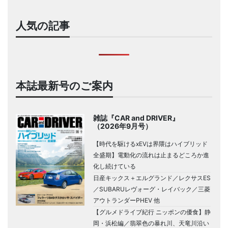
人気の記事
本誌最新号のご案内
雑誌『CAR and DRIVER』
（2026年9月号）
【時代を駆けるxEVは界隈はハイブリッド
全盛期】電動化の流れは止まるどころか進
化し続けている
日産キックス＋エルグランド／レクサスES
／SUBARUレヴォーグ・レイバック／三菱
アウトランダーPHEV 他
【グルメドライブ紀行 ニッポンの優食】静
岡・浜松編／翡翠色の暴れ川、天竜川沿い