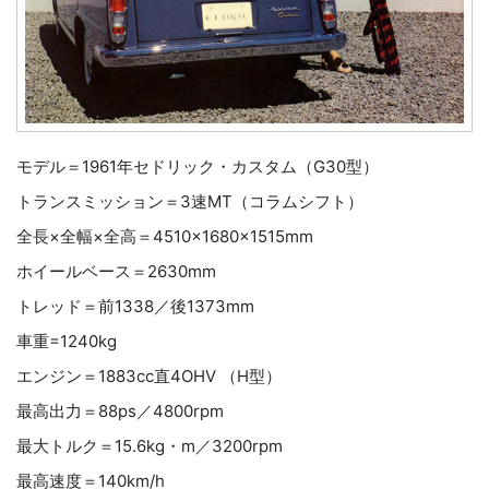
モデル＝1961年セドリック・カスタム（G30型）
トランスミッション＝3速MT（コラムシフト）
全長×全幅×全高＝4510×1680×1515mm
ホイールベース＝2630mm
トレッド＝前1338／後1373mm
車重=1240kg
エンジン＝1883cc直4OHV （H型）
最高出力＝88ps／4800rpm
最大トルク＝15.6kg・m／3200rpm
最高速度＝140km/h