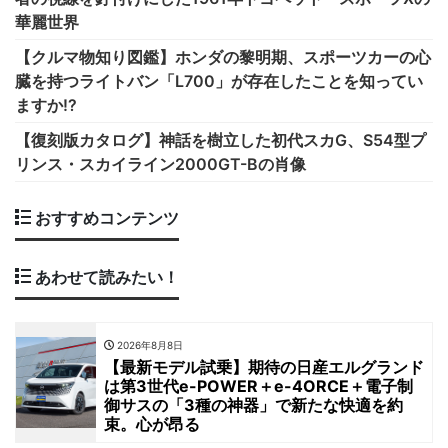
華麗世界
【クルマ物知り図鑑】ホンダの黎明期、スポーツカーの心
臓を持つライトバン「L700」が存在したことを知ってい
ますか!?
【復刻版カタログ】神話を樹立した初代スカG、S54型プ
リンス・スカイライン2000GT-Bの肖像
おすすめコンテンツ
あわせて読みたい！
2026年8月8日
【最新モデル試乗】期待の日産エルグランド
は第3世代e-POWER＋e-4ORCE＋電子制
御サスの「3種の神器」で新たな快適を約
束。心が昂る