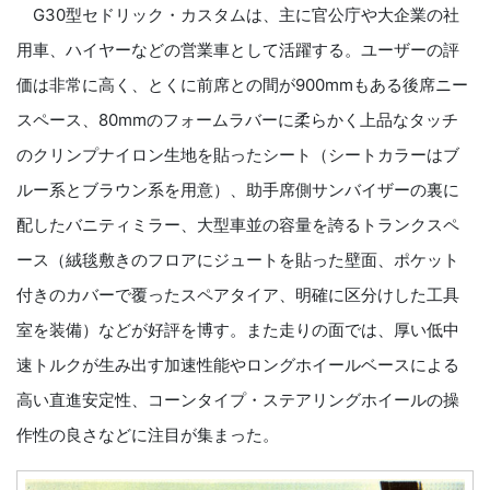
G30型セドリック・カスタムは、主に官公庁や大企業の社
用車、ハイヤーなどの営業車として活躍する。ユーザーの評
価は非常に高く、とくに前席との間が900mmもある後席ニー
スペース、80mmのフォームラバーに柔らかく上品なタッチ
のクリンプナイロン生地を貼ったシート（シートカラーはブ
ルー系とブラウン系を用意）、助手席側サンバイザーの裏に
配したバニティミラー、大型車並の容量を誇るトランクスペ
ース（絨毯敷きのフロアにジュートを貼った壁面、ポケット
付きのカバーで覆ったスペアタイア、明確に区分けした工具
室を装備）などが好評を博す。また走りの面では、厚い低中
速トルクが生み出す加速性能やロングホイールベースによる
高い直進安定性、コーンタイプ・ステアリングホイールの操
作性の良さなどに注目が集まった。