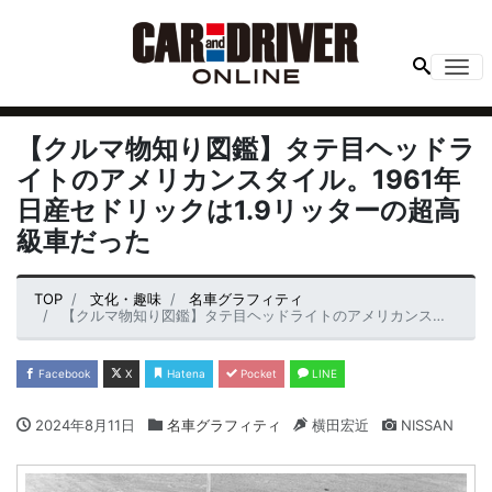
Me
【クルマ物知り図鑑】タテ目ヘッドラ
イトのアメリカンスタイル。1961年
日産セドリックは1.9リッターの超高
級車だった
TOP
文化・趣味
名車グラフィティ
【クルマ物知り図鑑】タテ目ヘッドライトのアメリカンスタイル。1961年日産セドリックは1.9リッターの超高級車だった
Facebook
X
Hatena
Pocket
LINE
2024年8月11日
名車グラフィティ
横田宏近
NISSAN