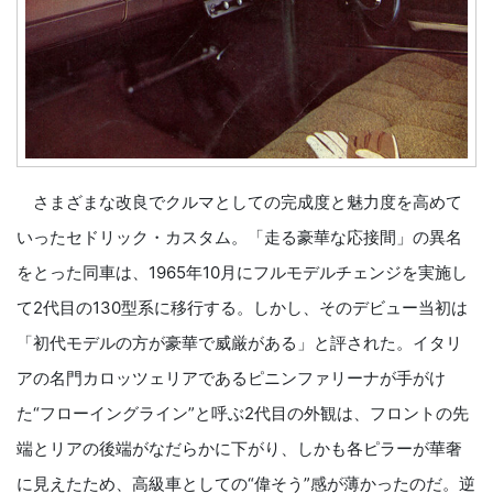
さまざまな改良でクルマとしての完成度と魅力度を高めて
いったセドリック・カスタム。「走る豪華な応接間」の異名
をとった同車は、1965年10月にフルモデルチェンジを実施し
て2代目の130型系に移行する。しかし、そのデビュー当初は
「初代モデルの方が豪華で威厳がある」と評された。イタリ
アの名門カロッツェリアであるピニンファリーナが手がけ
た“フローイングライン”と呼ぶ2代目の外観は、フロントの先
端とリアの後端がなだらかに下がり、しかも各ピラーが華奢
に見えたため、高級車としての“偉そう”感が薄かったのだ。逆