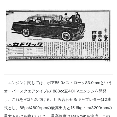
エンジンに関しては、ボア85.0×ストローク83.0mmという
オーバースクエアタイプの1883cc直4OHVエンジンを開発
し、これをH型と名づける。組み合わせるキャブレターは2連
式とし、88ps/4800rpmの最高出力と15.6kg・m/3200rpmの
最大トルクを絞り出した。最高速度は140km/hを達成。この