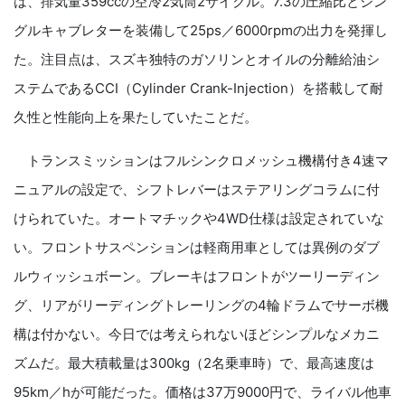
は、排気量359ccの空冷2気筒2サイクル。7.3の圧縮比とシン
グルキャブレターを装備して25ps／6000rpmの出力を発揮し
た。注目点は、スズキ独特のガソリンとオイルの分離給油シ
ステムであるCCI（Cylinder Crank-Injection）を搭載して耐
久性と性能向上を果たしていたことだ。
トランスミッションはフルシンクロメッシュ機構付き4速マ
ニュアルの設定で、シフトレバーはステアリングコラムに付
けられていた。オートマチックや4WD仕様は設定されていな
い。フロントサスペンションは軽商用車としては異例のダブ
ルウィッシュボーン。ブレーキはフロントがツーリーディン
グ、リアがリーディングトレーリングの4輪ドラムでサーボ機
構は付かない。今日では考えられないほどシンプルなメカニ
ズムだ。最大積載量は300kg（2名乗車時）で、最高速度は
95km／hが可能だった。価格は37万9000円で、ライバル他車