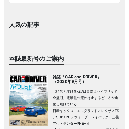
人気の記事
本誌最新号のご案内
雑誌『CAR and DRIVER』
（2026年9月号）
【時代を駆けるxEVは界隈はハイブリッド
全盛期】電動化の流れは止まるどころか進
化し続けている
日産キックス＋エルグランド／レクサスES
／SUBARUレヴォーグ・レイバック／三菱
アウトランダーPHEV 他