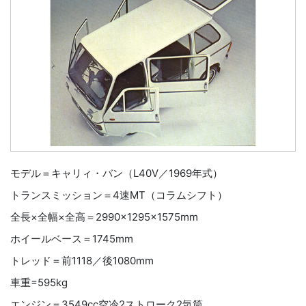
モデル＝キャリィ・バン（L40V／1969年式）
トランスミッション＝4速MT（コラムシフト）
全長×全幅×全高＝2990×1295×1575mm
ホイールベース＝1745mm
トレッド＝前1118／後1080mm
車重=595kg
エンジン＝3549cc空冷2ストローク2気筒