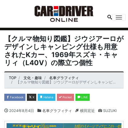
Me
【クルマ物知り図鑑】ジウジアーロが
デザインしキャンピング仕様も用意
されたKカー、1969年スズキ・キャ
リィ（L40V）の際立つ個性
TOP
文化・趣味
名車グラフィティ
【クルマ物知り図鑑】ジウジアーロがデザインしキャンピング仕様も用意されたKカー、1969年スズキ・キャリィ（L40V）の際立つ個性
Facebook
X
Hatena
Pocket
LINE
2024年8月4日
名車グラフィティ
横田宏近
SUZUKI