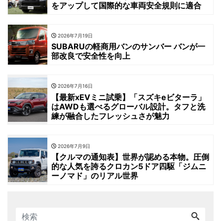
をアップして国際的な車両安全規則に適合
2026年7月19日
SUBARUの軽商用バンのサンバー バンが一
部改良で安全性を向上
2026年7月16日
【最新xEVミニ試乗】「スズキeビターラ」
はAWDも選べるグローバル設計。タフと洗
練が融合したフレッシュさが魅力
2026年7月9日
【クルマの通知表】世界が認める本物。圧倒
的な人気を誇るクロカン5ドア四駆「ジムニ
ーノマド」のリアル世界