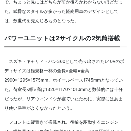
で、ちょっと見にはどちらが前か後ろかわからないほどだっ
た。武骨なスタイルが多かった軽商用車のデザインとして
は、数世代を先んじるものとなった。
パワーユニットは2サイクルの2気筒搭載
スズキ・キャリィ・バン360として売り出されたL40Vのボ
ディサイズは軽規格一杯の全長×全幅×全高
2990×1295×1575mm、ホイールベース1745mmとなってい
た。荷室長×幅×高は1320×1170×1010mmと数値的には十分
だったが、リアウィンドウが寝ていたために、実際にはあま
り使い勝手がよくなかったという。
フロントに縦置きで搭載され、後輪を駆動するエンジン