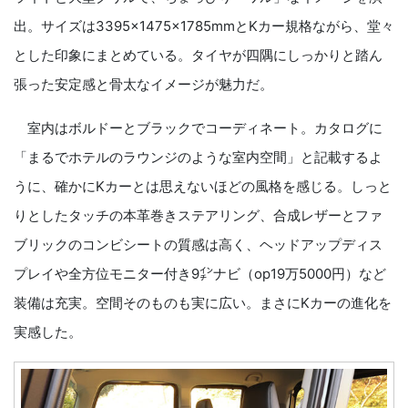
出。サイズは3395×1475×1785mmとKカー規格ながら、堂々
とした印象にまとめている。タイヤが四隅にしっかりと踏ん
張った安定感と骨太なイメージが魅力だ。
室内はボルドーとブラックでコーディネート。カタログに
「まるでホテルのラウンジのような室内空間」と記載するよ
うに、確かにKカーとは思えないほどの風格を感じる。しっと
りとしたタッチの本革巻きステアリング、合成レザーとファ
ブリックのコンビシートの質感は高く、ヘッドアップディス
プレイや全方位モニター付き9㌅ナビ（op19万5000円）など
装備は充実。空間そのものも実に広い。まさにKカーの進化を
実感した。