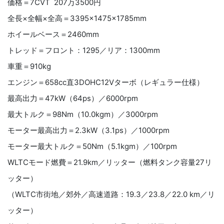
価格＝7CVT 207万3500円
全長×全幅×全高＝3395×1475×1785mm
ホイールベース＝2460mm
トレッド＝フロント：1295／リア：1300mm
車重＝910kg
エンジン＝658cc直3DOHC12Vターボ（レギュラー仕様）
最高出力＝47kW（64ps）／6000rpm
最大トルク＝98Nm（10.0kgm）／3000rpm
モーター最高出力＝2.3kW（3.1ps）／1000rpm
モーター最大トルク＝50Nm（5.1kgm）／100rpm
WLTCモード燃費＝21.9km／リッター（燃料タンク容量27リ
ッター）
（WLTC市街地／郊外／高速道路：19.3／23.8／22.0 km／リ
ッター）