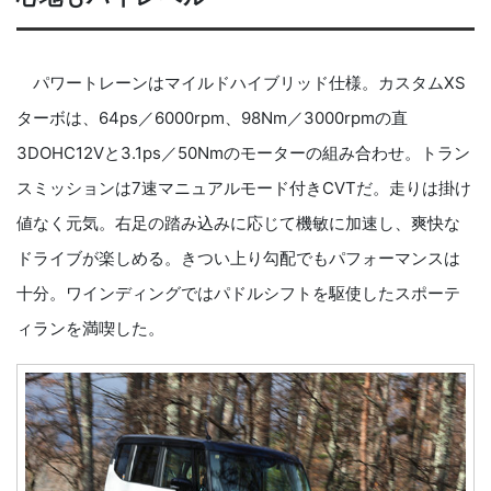
パワートレーンはマイルドハイブリッド仕様。カスタムXS
ターボは、64ps／6000rpm、98Nm／3000rpmの直
3DOHC12Vと3.1ps／50Nmのモーターの組み合わせ。トラン
スミッションは7速マニュアルモード付きCVTだ。走りは掛け
値なく元気。右足の踏み込みに応じて機敏に加速し、爽快な
ドライブが楽しめる。きつい上り勾配でもパフォーマンスは
十分。ワインディングではパドルシフトを駆使したスポーテ
ィランを満喫した。