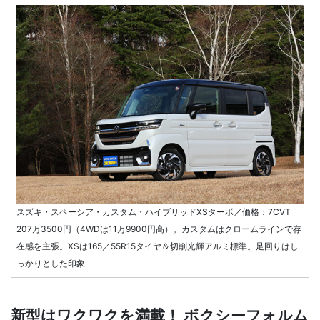
スズキ・スペーシア・カスタム・ハイブリッドXSターボ／価格：7CVT
207万3500円（4WDは11万9900円高）。カスタムはクロームラインで存
在感を主張。XSは165／55R15タイヤ＆切削光輝アルミ標準。足回りはし
っかりとした印象
新型はワクワクを満載！ ボクシーフォルム