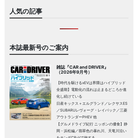
人気の記事
本誌最新号のご案内
雑誌『CAR and DRIVER』
（2026年9月号）
【時代を駆けるxEVは界隈はハイブリッド
全盛期】電動化の流れは止まるどころか進
化し続けている
日産キックス＋エルグランド／レクサスES
／SUBARUレヴォーグ・レイバック／三菱
アウトランダーPHEV 他
【グルメドライブ紀行 ニッポンの優食】静
岡・浜松編／翡翠色の暴れ川、天竜川沿い
をホンダCR-Vで旅する