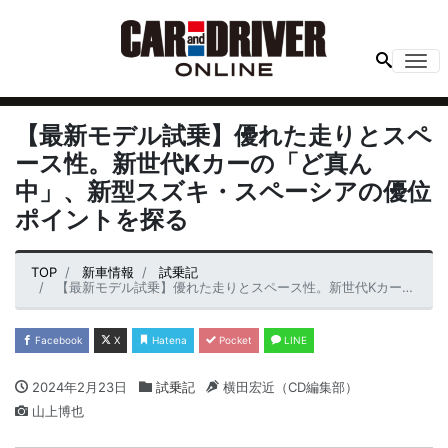
Me
【最新モデル試乗】優れた走りとスペ
ース性。新世代Kカーの「ど真ん
中」、新型スズキ・スペーシアの優位
ポイントを探る
TOP
新車情報
試乗記
【最新モデル試乗】優れた走りとスペース性。新世代Kカーの「ど真ん中」、新型スズキ・スペーシアの優位ポイントを探る
Facebook
X
Hatena
Pocket
LINE
2024年2月23日
試乗記
横田宏近（CD編集部）
山上博也