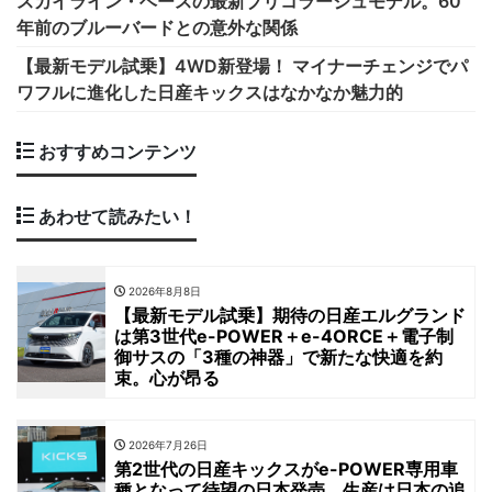
スカイライン・ベースの最新ブリコラージュモデル。60
年前のブルーバードとの意外な関係
【最新モデル試乗】4WD新登場！ マイナーチェンジでパ
ワフルに進化した日産キックスはなかなか魅力的
おすすめコンテンツ
あわせて読みたい！
2026年8月8日
【最新モデル試乗】期待の日産エルグランド
は第3世代e-POWER＋e-4ORCE＋電子制
御サスの「3種の神器」で新たな快適を約
束。心が昂る
2026年7月26日
第2世代の日産キックスがe-POWER専用車
種となって待望の日本発売。生産は日本の追