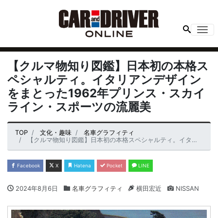
Me
【クルマ物知り図鑑】日本初の本格ス
ペシャルティ。イタリアンデザイン
をまとった1962年プリンス・スカイ
ライン・スポーツの流麗美
TOP
文化・趣味
名車グラフィティ
【クルマ物知り図鑑】日本初の本格スペシャルティ。イタリアンデザインをまとった1962年プリンス・スカイライン・スポーツの流麗美
Facebook
X
Hatena
Pocket
LINE
2024年8月6日
名車グラフィティ
横田宏近
NISSAN