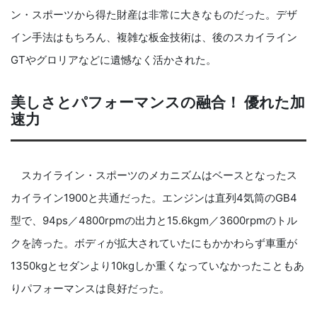
ン・スポーツから得た財産は非常に大きなものだった。デザ
イン手法はもちろん、複雑な板金技術は、後のスカイライン
GTやグロリアなどに遺憾なく活かされた。
美しさとパフォーマンスの融合！ 優れた加
速力
スカイライン・スポーツのメカニズムはベースとなったス
カイライン1900と共通だった。エンジンは直列4気筒のGB4
型で、94ps／4800rpmの出力と15.6kgm／3600rpmのトル
クを誇った。ボディが拡大されていたにもかかわらず車重が
1350kgとセダンより10kgしか重くなっていなかったこともあ
りパフォーマンスは良好だった。