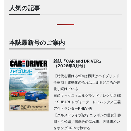
人気の記事
本誌最新号のご案内
雑誌『CAR and DRIVER』
（2026年9月号）
【時代を駆けるxEVは界隈はハイブリッド
全盛期】電動化の流れは止まるどころか進
化し続けている
日産キックス＋エルグランド／レクサスES
／SUBARUレヴォーグ・レイバック／三菱
アウトランダーPHEV 他
【グルメドライブ紀行 ニッポンの優食】静
岡・浜松編／翡翠色の暴れ川、天竜川沿い
をホンダCR-Vで旅する