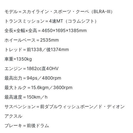
モデル＝スカイライン・スポーツ・クーペ（BLRA-III）
トランスミッション＝4速MT（コラムシフト）
全長×全幅×全高＝4650×1695×1385mm
ホイールベース＝2535mm
トレッド＝前1338／後1374mm
車重=1350kg
エンジン＝1862cc直4OHV
最高出力＝94ps／4800rpm
最大トルク＝15.6kgm／3600rpm
最高速度＝150km／h
サスペンション＝前ダブルウィッシュボーン／ド・ディオン
アクスル
ブレーキ＝前後ドラム