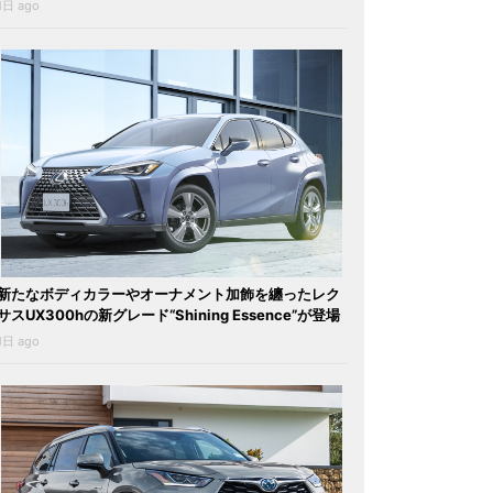
1日 ago
新たなボディカラーやオーナメント加飾を纏ったレク
サスUX300hの新グレード“Shining Essence”が登場
1日 ago