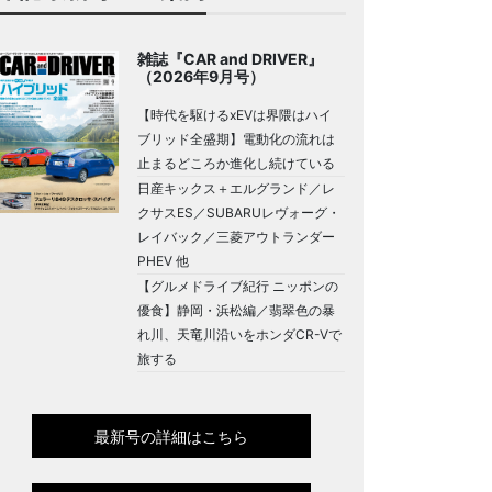
雑誌『CAR and DRIVER』
（2026年9月号）
【時代を駆けるxEVは界隈はハイ
ブリッド全盛期】電動化の流れは
止まるどころか進化し続けている
日産キックス＋エルグランド／レ
クサスES／SUBARUレヴォーグ・
レイバック／三菱アウトランダー
PHEV 他
【グルメドライブ紀行 ニッポンの
優食】静岡・浜松編／翡翠色の暴
れ川、天竜川沿いをホンダCR-Vで
旅する
最新号の詳細はこちら