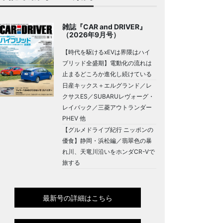
雑誌『CAR and DRIVER』
（2026年9月号）
【時代を駆けるxEVは界隈はハイ
ブリッド全盛期】電動化の流れは
止まるどころか進化し続けている
日産キックス＋エルグランド／レ
クサスES／SUBARUレヴォーグ・
レイバック／三菱アウトランダー
PHEV 他
【グルメドライブ紀行 ニッポンの
優食】静岡・浜松編／翡翠色の暴
れ川、天竜川沿いをホンダCR-Vで
旅する
最新号の詳細はこちら