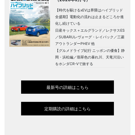
【時代を駆けるxEVは界隈はハイブリッド
全盛期】電動化の流れは止まるどころか進
化し続けている
日産キックス＋エルグランド／レクサスES
／SUBARUレヴォーグ・レイバック／三菱
アウトランダーPHEV 他
【グルメドライブ紀行 ニッポンの優食】静
岡・浜松編／翡翠色の暴れ川、天竜川沿い
をホンダCR-Vで旅する
最新号の詳細はこちら
定期購読の詳細はこちら