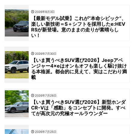
2026年8月3日
【最新モデル試乗】これが“本命シビック”、
楽しい新技術＝S＋シフトを採用したe:HEV
RSが新登場。意のままの走りが素晴らし
い！
2026年7月30日
【いま買うべきSUV選び2026】Jeepアベ
ンジャー4×eはオンもオフも楽しく駆け抜け
る本格派。都会的に見えて、実はこだわり満
載
2026年7月26日
【いま買うべきSUV選び2026】新型ホンダ
CR-Vは「感動」をコンセプトに開発。すべ
てが高次元の究極オールラウンダー
2026年7月25日