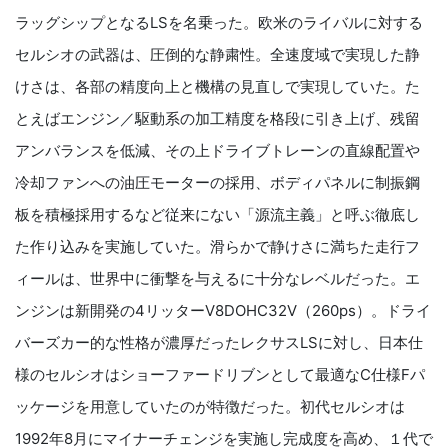
ラッグシップとなるLSを名乗った。欧米のライバルに対する
セルシオの武器は、圧倒的な静粛性。全速度域で実現した静
けさは、各部の精度向上と機構の見直しで実現していた。た
とえばエンジン／駆動系の加工精度を格段に引き上げ、残留
アンバランスを低減、その上ドライブトレーンの直線配置や
冷却ファンへの油圧モーターの採用、ボディパネルに制振鋼
板を積極採用するなど従来にない「源流主義」と呼ぶ徹底し
た作り込みを実施していた。滑らかで静けさに満ちた走行フ
ィールは、世界中に衝撃を与えるに十分なレベルだった。エ
ンジンは新開発の4リッターV8DOHC32V（260ps）。ドライ
バーズカー的な性格が濃厚だったレクサスLSに対し、日本仕
様のセルシオはショーファードリブンとして最適なC仕様Fパ
ッケージを用意していたのが特徴だった。初代セルシオは
1992年8月にマイナーチェンジを実施し完成度を高め、１代で