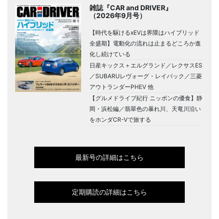
雑誌『CAR and DRIVER』
（2026年9月号）
【時代を駆けるxEVは界隈はハイブリッド
全盛期】電動化の流れは止まるどころか進
化し続けている
日産キックス＋エルグランド／レクサスES
／SUBARUレヴォーグ・レイバック／三菱
アウトランダーPHEV 他
【グルメドライブ紀行 ニッポンの優食】静
岡・浜松編／翡翠色の暴れ川、天竜川沿い
をホンダCR-Vで旅する
最新号の詳細はこちら
定期購読の詳細はこちら