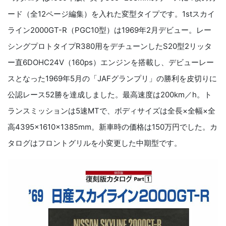
ード（全12ページ編集）を入れた変型タイプです。1stスカイ
ライン2000GT-R（PGC10型）は1969年2月デビュー。レー
シングプロトタイプR380用をデチューンしたS20型2リッタ
ー直6DOHC24V（160ps）エンジンを搭載し、デビューレー
スとなった1969年5月の「JAFグランプリ」の勝利を皮切りに
公認レース52勝を達成しました。最高速度は200km／h。ト
ランスミッションは5速MTで、ボディサイズは全長×全幅×全
高4395×1610×1385mm。新車時の価格は150万円でした。カ
タログはフロントグリルを小変更した中期型です。