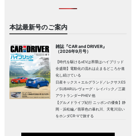
本誌最新号のご案内
雑誌『CAR and DRIVER』
（2026年9月号）
【時代を駆けるxEVは界隈はハイブリッド
全盛期】電動化の流れは止まるどころか進
化し続けている
日産キックス＋エルグランド／レクサスES
／SUBARUレヴォーグ・レイバック／三菱
アウトランダーPHEV 他
【グルメドライブ紀行 ニッポンの優食】静
岡・浜松編／翡翠色の暴れ川、天竜川沿い
をホンダCR-Vで旅する