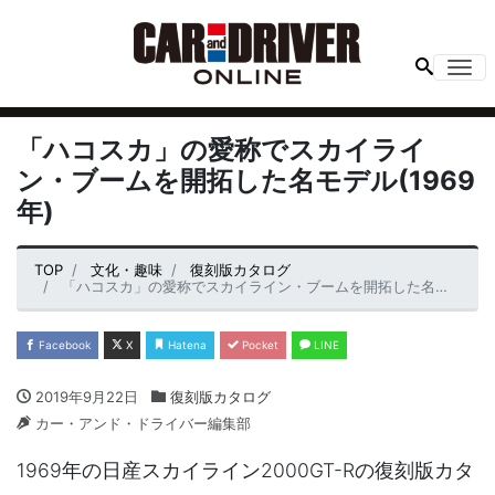
Me
「ハコスカ」の愛称でスカイライ
ン・ブームを開拓した名モデル(1969
年)
TOP
文化・趣味
復刻版カタログ
「ハコスカ」の愛称でスカイライン・ブームを開拓した名モデル(1969年)
Facebook
X
Hatena
Pocket
LINE
2019年9月22日
復刻版カタログ
カー・アンド・ドライバー編集部
1969年の日産スカイライン2000GT-Rの復刻版カタ