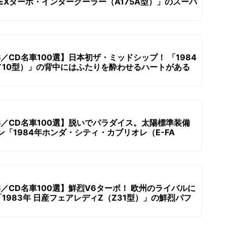
ーEXターボ・インタークーラー（A175A型）」のスーパ
／CD名車100選】日本初ザ・ミッドシップ！ 「1984
1／10型）」の背中にはふたりを酔わせるハートがある
S／CD名車100選】脱いでパラダイス。太陽標準装備
プン「1984年ホンダ・シティ・カブリオレ（E-FA
／CD名車100選】鮮烈V6ターボ！ 欧州のライバルに
1983年 日産フェアレディZ（Z31型）」の鮮烈パフ