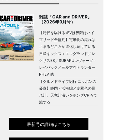
雑誌『CAR and DRIVER』
（2026年9月号）
【時代を駆けるxEVは界隈はハイ
ブリッド全盛期】電動化の流れは
止まるどころか進化し続けている
日産キックス＋エルグランド／レ
クサスES／SUBARUレヴォーグ・
レイバック／三菱アウトランダー
PHEV 他
【グルメドライブ紀行 ニッポンの
優食】静岡・浜松編／翡翠色の暴
れ川、天竜川沿いをホンダCR-Vで
旅する
最新号の詳細はこちら