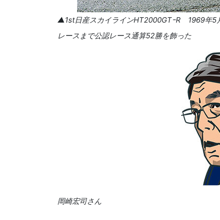
▲1st日産スカイラインHT2000GTｰR 1969
レースまで公認レース通算52勝を飾った
岡崎宏司さん