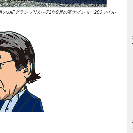
年5月のJAFグランプリから72年9月の富士インター200マイル