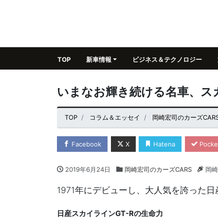
TOP
新車情報
ビジネス＆テクノロジー
いまなお輝き続ける名車、スカ
TOP
コラム＆エッセイ
岡崎宏司のカーズCAR
Facebook
X
Hatena
Pocke
2019年6月24日
岡崎宏司のカーズCARS
岡崎
1971年にデビューし、大人気を誇った日
日産スカイラインGT-Rの生命力