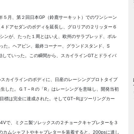
4年５月、第２回日本GP（鈴鹿サーキット）でのワンシーン
小型４ドアセダンのボディを延長し、グロリアの２リッター６
シンが、たった１周とはいえ、欧州のサラブレッド、ポル
かった。ヘアピン、最終コーナー、グランドスタンド、S
に移動していった。この瞬間から、スカイラインGTとドライバ
いスカイラインのボディに、日産のレーシングプロトタイプ
が誕生した。ＧＴ−Ｒの「R」はレーシングを意味し、開発当初
目標は完全に達成された。そしてGT−Rはツーリングカー
C24Vで、ミクニ製ソレックスの２チョークキャブレターを３
ョンのカムシャフトやキャブレターを装着すると、200psに達し