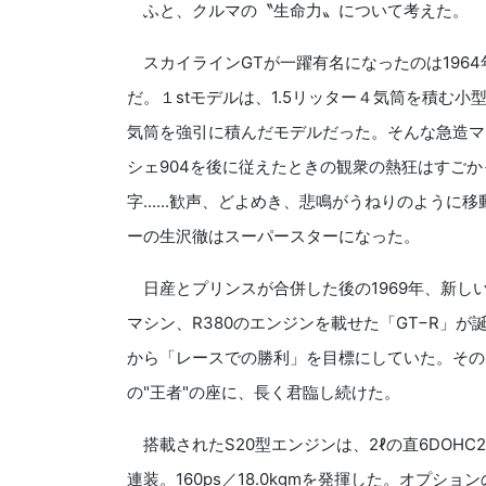
ふと、クルマの〝生命力〟について考えた。
スカイラインGTが一躍有名になったのは196
だ。１stモデルは、1.5リッター４気筒を積む
気筒を強引に積んだモデルだった。そんな急造マ
シェ904を後に従えたときの観衆の熱狂はすご
字......歓声、どよめき、悲鳴がうねりのよう
ーの生沢徹はスーパースターになった。
日産とプリンスが合併した後の1969年、新し
マシン、R380のエンジンを載せた「GT−R」
から「レースでの勝利」を目標にしていた。その
の"王者"の座に、長く君臨し続けた。
搭載されたS20型エンジンは、2ℓの直6DOH
連装。160ps／18.0kgmを発揮した。オプシ