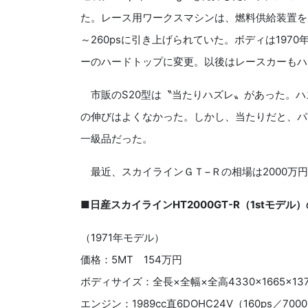
た。レース用ワークスマシンは、燃料供給装置を
～260psに引き上げられていた。ボディは197
ーのハードトップに変更。以後はレースカーもハ
市販のS20型は〝当たりハズレ〟があった。ハ
の伸びはよくなかった。しかし、当たりだと、パ
一級品だった。
最近、スカイラインＧＴ−Ｒの相場は2000万
■日産スカイラインHT2000GT-R（1stモデル
（1971年モデル）
価格：5MT 154万円
ボディサイズ：全長×全幅×全高4330×1665×13
エンジン：1989cc直6DOHC24V（160ps／7000r