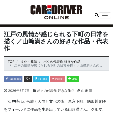
Me
江戸の風情が感じられる下町の日常を
描く／山﨑満さんの好きな作品・代表
作
TOP
文化・趣味
ボクの代表作 好きな作品
江戸の風情が感じられる下町の日常を描く／山﨑満さんの好きな作品・代表作
Facebook
X
Hatena
Pocket
LINE
2026年6月7日
ボクの代表作 好きな作品
山﨑 満
江戸時代から続く人情と文化の街、東京下町、隅田川界隈
をフィールドに作品を生み出している山﨑満さん。クルマ、