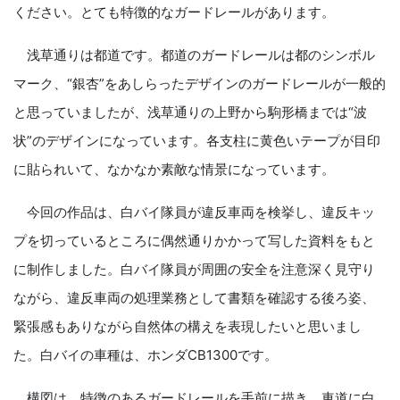
ください。とても特徴的なガードレールがあります。
浅草通りは都道です。都道のガードレールは都のシンボル
マーク、“銀杏”をあしらったデザインのガードレールが一般的
と思っていましたが、浅草通りの上野から駒形橋までは“波
状”のデザインになっています。各支柱に黄色いテープが目印
に貼られいて、なかなか素敵な情景になっています。
今回の作品は、白バイ隊員が違反車両を検挙し、違反キッ
プを切っているところに偶然通りかかって写した資料をもと
に制作しました。白バイ隊員が周囲の安全を注意深く見守り
ながら、違反車両の処理業務として書類を確認する後ろ姿、
緊張感もありながら自然体の構えを表現したいと思いまし
た。白バイの車種は、ホンダCB1300です。
構図は、特徴のあるガードレールを手前に描き、車道に白