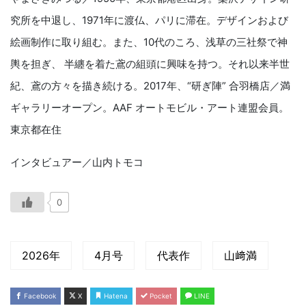
究所を中退し、1971年に渡仏、パリに滞在。デザインおよび
絵画制作に取り組む。また、10代のころ、浅草の三社祭で神
輿を担ぎ、 半纏を着た鳶の組頭に興味を持つ。それ以来半世
紀、鳶の方々を描き続ける。2017年、“研ぎ陣” 合羽橋店／満
ギャラリーオープン。AAF オートモビル・アート連盟会員。
東京都在住
インタビュアー／山内トモコ
0
2026年
4月号
代表作
山﨑満
Facebook
X
Hatena
Pocket
LINE