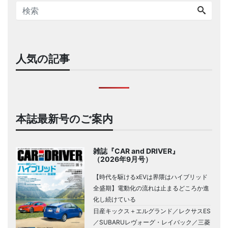
人気の記事
本誌最新号のご案内
雑誌『CAR and DRIVER』
（2026年9月号）
【時代を駆けるxEVは界隈はハイブリッド
全盛期】電動化の流れは止まるどころか進
化し続けている
日産キックス＋エルグランド／レクサスES
／SUBARUレヴォーグ・レイバック／三菱