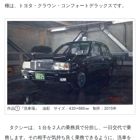
種は、トヨタ・クラウン・コンフォートデラックスです。
作品①『洗車場』 油彩 サイズ：420×660㎜ 制作：2015年
タクシーは、１台を２人の乗務員で分担し、一日交代で乗
務します。その相手が気持ち良く乗務できるように、洗車を