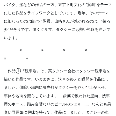
バイク、船などの作品の一方、東京下町文化の“鳶職”をテーマ
にした作品をライフワークとしています。近年、そのテーマ
に加わったのは白バイ隊員。山﨑さんが魅かれるのは、“後ろ
姿”だそうです。働くクルマ、タクシーにも熱い視線を注いで
います。
※ ※ ※ ※
※ ※
作品①『洗車場』は、某タクシー会社のタクシー洗車場を
描いた作品です、いままさに、洗車を終えた瞬間を作品にし
ました。薄暗い場内に蛍光灯がタクシーを浮かび上がらせ、
車体や地面を照らしています。 鉄筋で覆われた壁面、洗車
用のホース、踏み台替わりのビールのシェル……。なんとも男
臭い雰囲気に興味を持って、作品にしました。タクシーの車