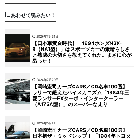
あわせて読みたい！
2026年7月31日
【日本車黄金時代】「1994ホンダNSX-
R（NA1型）」はスポーツカーの素晴らしさ
と熟成の大切さを教えてくれた。まさに心が
昂った！
2026年7月29日
【岡崎宏司カーズCARS／CD名車100選】
ラリーで鍛えたハイメカニズム「1984年三
菱ランサーEXターボ・インタークーラー
（A175A型）」のスーパーな走り
2026年6月22日
【岡崎宏司カーズCARS／CD名車100選】
日本初ザ・ミッドシップ！ 「1984年トヨタ