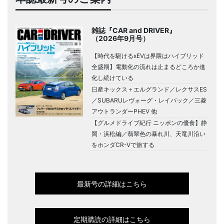
雑誌『CAR and DRIVER』
（2026年9月号）
【時代を駆けるxEVは界隈はハイブリッド
全盛期】電動化の流れは止まるどころか進
化し続けている
日産キックス＋エルグランド／レクサスES
／SUBARUレヴォーグ・レイバック／三菱
アウトランダーPHEV 他
【グルメドライブ紀行 ニッポンの優食】静
岡・浜松編／翡翠色の暴れ川、天竜川沿い
をホンダCR-Vで旅する
最新号の詳細はこちら
定期購読の詳細はこちら