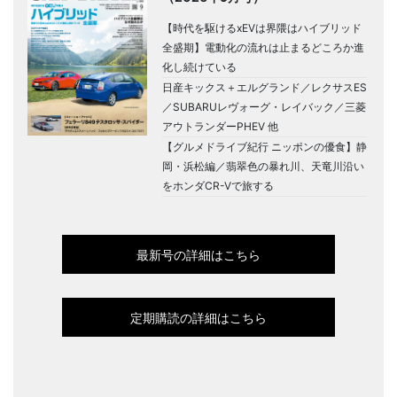
【時代を駆けるxEVは界隈はハイブリッド
全盛期】電動化の流れは止まるどころか進
化し続けている
日産キックス＋エルグランド／レクサスES
／SUBARUレヴォーグ・レイバック／三菱
アウトランダーPHEV 他
【グルメドライブ紀行 ニッポンの優食】静
岡・浜松編／翡翠色の暴れ川、天竜川沿い
をホンダCR-Vで旅する
最新号の詳細はこちら
定期購読の詳細はこちら