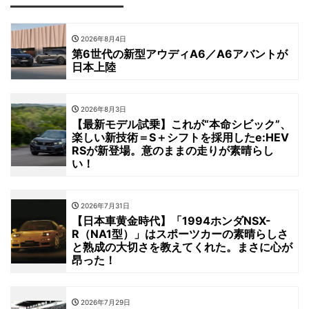
2026年8月4日
第6世代の新型アウディA6／A6アバントが
日本上陸
2026年8月3日
【最新モデル試乗】これが“本命シビック”、
楽しい新技術＝S＋シフトを採用したe:HEV
RSが新登場。意のままの走りが素晴らし
い！
2026年7月31日
【日本車黄金時代】「1994ホンダNSX-
R（NA1型）」はスポーツカーの素晴らしさ
と熟成の大切さを教えてくれた。まさに心が
昂った！
2026年7月29日