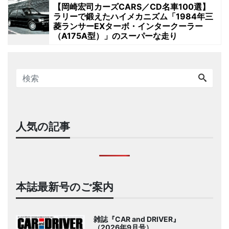
【岡崎宏司カーズCARS／CD名車100選】
ラリーで鍛えたハイメカニズム「1984年三
菱ランサーEXターボ・インタークーラー
（A175A型）」のスーパーな走り
人気の記事
本誌最新号のご案内
雑誌『CAR and DRIVER』
（2026年9月号）