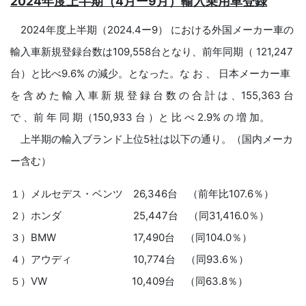
2024年度上半期（4月ー9月）輸入乗用車登録
2024年度上半期（2024.4ー9） における外国メーカー車の
輸入車新規登録台数は109,558台となり、前年同期（ 121,247
台）と比べ9.6% の減少。となった。な お 、 日本メーカー車
を 含 め た 輸 入 車 新 規 登 録 台 数 の 合 計 は 、155,363 台
で 、前 年 同 期（150,933 台 ）と 比 べ 2.9% の 増 加。
上半期の輸入ブランド上位5社は以下の通り。（国内メーカ
ー含む）
１）メルセデス・ベンツ 26,346台 （前年比107.6％）
２）ホンダ 25,447台 （同31,416.0％）
３）BMW 17,490台 （同104.0％）
４）アウディ 10,774台 （同93.6％）
５）VW 10,409台 （同63.8％）