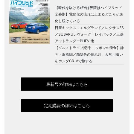
【時代を駆けるxEVは界隈はハイブリッド
全盛期】電動化の流れは止まるどころか進
化し続けている
日産キックス＋エルグランド／レクサスES
／SUBARUレヴォーグ・レイバック／三菱
アウトランダーPHEV 他
【グルメドライブ紀行 ニッポンの優食】静
岡・浜松編／翡翠色の暴れ川、天竜川沿い
をホンダCR-Vで旅する
最新号の詳細はこちら
定期購読の詳細はこちら