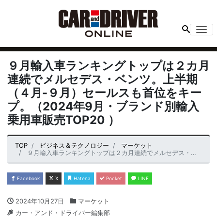
Me
９月輸入車ランキングトップは２カ月
連続でメルセデス・ベンツ。上半期
（４月-９月）セールスも首位をキー
プ。（2024年9月・ブランド別輸入
乗用車販売TOP20 ）
TOP
ビジネス＆テクノロジー
マーケット
９月輸入車ランキングトップは２カ月連続でメルセデス・ベンツ。上半期（４月-９月）セールスも首位をキープ。（2024年9月・ブランド別輸入乗用車販売TOP20 ）
Facebook
X
Hatena
Pocket
LINE
2024年10月27日
マーケット
カー・アンド・ドライバー編集部