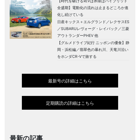
【時代を駆けるxEVは界隈はハイブリッド
全盛期】電動化の流れは止まるどころか進
化し続けている
日産キックス＋エルグランド／レクサスES
／SUBARUレヴォーグ・レイバック／三菱
アウトランダーPHEV 他
【グルメドライブ紀行 ニッポンの優食】静
岡・浜松編／翡翠色の暴れ川、天竜川沿い
をホンダCR-Vで旅する
最新号の詳細はこちら
定期購読の詳細はこちら
最新の記事