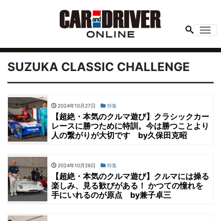
Me
SUZUKA CLASSIC CHALLENGE
2024年10月27日
特集
【超絶・本気のクルマ遊び】クラシックカー
レースに勝つために特訓。今は勝つことより
人の繋がりが大切です by久保田克昭
2024年10月26日
特集
【超絶・本気のクルマ遊び】クルマには操る
楽しみ、見る歓びがある！ かつての憧れを
手にいれるのが原点 by兼子卓三