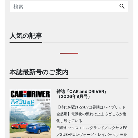
人気の記事
本誌最新号のご案内
雑誌『CAR and DRIVER』
（2026年9月号）
【時代を駆けるxEVは界隈はハイブリッド
全盛期】電動化の流れは止まるどころか進
化し続けている
日産キックス＋エルグランド／レクサスES
／SUBARUレヴォーグ・レイバック／三菱