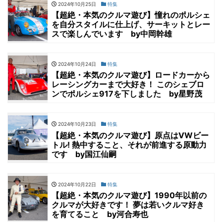
2024年10月25日
特集
【超絶・本気のクルマ遊び】憧れのポルシェ
を自分スタイルに仕上げ、サーキットとレー
スで楽しんでいます by中岡幹雄
2024年10月24日
特集
【超絶・本気のクルマ遊び】ロードカーから
レーシングカーまで大好き！ このシェブロ
ンでポルシェ917を下しました by星野茂
2024年10月23日
特集
【超絶・本気のクルマ遊び】原点はVWビー
トル! 熱中すること、それが前進する原動力
です by国江仙嗣
2024年10月22日
特集
【超絶・本気のクルマ遊び】1990年以前の
クルマが大好きです！ 夢は若いクルマ好き
を育てること by河合寿也