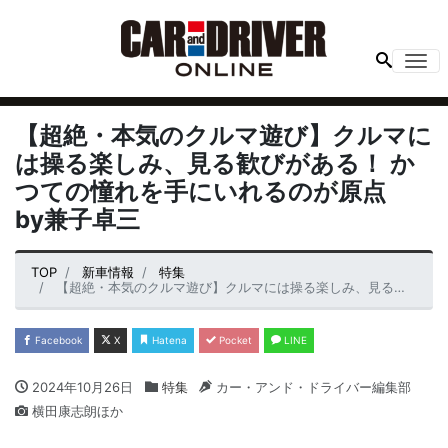
Me
【超絶・本気のクルマ遊び】クルマに
は操る楽しみ、見る歓びがある！ か
つての憧れを手にいれるのが原点
by兼子卓三
TOP
新車情報
特集
【超絶・本気のクルマ遊び】クルマには操る楽しみ、見る歓びがある！ かつての憧れを手にいれるのが原点 by兼子卓三
Facebook
X
Hatena
Pocket
LINE
2024年10月26日
特集
カー・アンド・ドライバー編集部
横田康志朗ほか