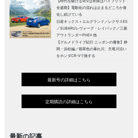
【時代を駆けるxEVは界隈はハイブリッド
全盛期】電動化の流れは止まるどころか進
化し続けている
日産キックス＋エルグランド／レクサスES
／SUBARUレヴォーグ・レイバック／三菱
アウトランダーPHEV 他
【グルメドライブ紀行 ニッポンの優食】静
岡・浜松編／翡翠色の暴れ川、天竜川沿い
をホンダCR-Vで旅する
最新号の詳細はこちら
定期購読の詳細はこちら
最新の記事